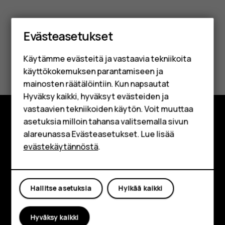
Älypuhelimet
Evästeasetukset
Perinteiset puhelimet
Käytämme evästeitä ja vastaavia tekniikoita
Oliko tästä apua?
Lisävarusteet
käyttökokemuksen parantamiseen ja
HMD Terra M
mainosten räätälöintiin. Kun napsautat
Kyllä
Ei
Hyväksy kaikki, hyväksyt evästeiden ja
Yrityksille
vastaavien tekniikoiden käytön. Voit muuttaa
asetuksia milloin tahansa valitsemalla sivun
Tabletit
Tutustu
alareunassa Evästeasetukset. Lue lisää
Shop
evästekäytännöstä
.
Tietoa meistä
Planet and people
Oma tili
Hallitse asetuksia
Hylkää kaikki
Tuki
Facebook
Instagram
Tiktok
Youtube
Linkedin
Discord
Hyväksy kaikki