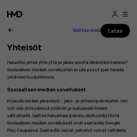
Nokia
8.1
Valitse kieli
Lataa
-
Yhteisöt
käyttöopas
Haluatko pitää yhteyttä ja jakaa asioita läheistesi kanssa?
Sosiaalisen median sovellusten avulla pysyt ajan tasalla
ystäviesi kuulumisista.
Sosiaalisen median sovellukset
Kirjaudu sisään pikaviesti-, jako- ja yhteisöpalveluihin, niin
voit olla yhteydessä ystäviin ja sukulaisiin niiden
välityksellä. Valitse haluamasi palvelu aloitusnäytöstä.
Sosiaalisen median sovellukset ovat saatavilla
Google
Play Kaupassa
. Saatavilla olevat palvelut voivat vaihdella.