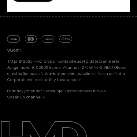
Suomi
TM ja © 2026 HMD Global. Kaikki oikeudet pidätetään. Bertel
Jungin aukio 9, 02600 Espoo. Y-tunnus: 2724044-2. HMD Global
omistaa lisenssin Nokia-tuotemerkin puhelimiin. Nokia on Nokia
Corporationin rekisteröity tavaramerkki.
Ehdot
Myyntiehdot
Tietosuoja
Evästeasetukset
Etiikka
Speak Up channel
Tietoa meistä
Blog
Korjaa, käytä uudelleen, kierrätä
Kestävyys