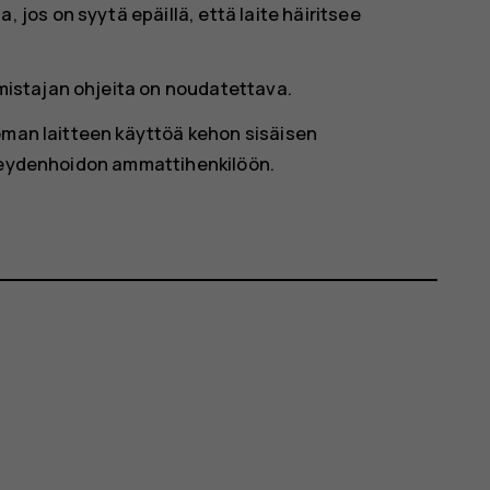
 jos on syytä epäillä, että laite häiritsee
lmistajan ohjeita on noudatettava.
oman laitteen käyttöä kehon sisäisen
rveydenhoidon ammattihenkilöön.