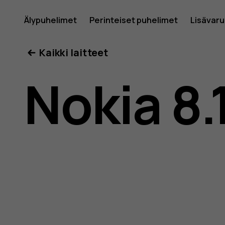
Nokia
Älypuhelimet
Perinteiset puhelimet
Lisävar
Oma tili
Kaikki laitteet
8.1
Nokia 8.
-
käyttöop