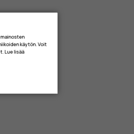
a mainosten
niikoiden käytön. Voit
. Lue lisää