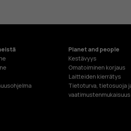
meistä
Planet and people
me
Kestävyys
one
Omatoiminen korjaus
Laitteiden kierrätys
Älypuhelim
uusohjelma
Tietoturva, tietosuoja j
vaatimustenmukaisuus
Perinteiset
Lisävaruste