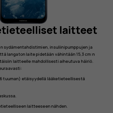
tieteelliset laitteet
ten sydämentahdistimien, insuliinipumppujen ja
ttä langaton laite pidetään vähintään 15,3 cm:n
äisiin laitteelle mahdollisesti aiheutuva häiriö.
seuraavasti:
 (6 tuuman) etäisyydellä lääketieteellisestä
taskussa.
ketieteelliseen laitteeseen nähden.