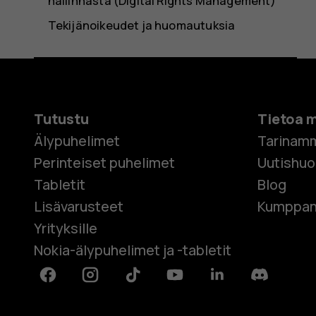
hallinnasta (Digital Rights Management)
Tekijänoikeudet ja huomautuksia
Tutustu
Tietoa 
Älypuhelimet
Tarinam
Perinteiset puhelimet
Uutishu
Tabletit
Blog
Lisävarusteet
Kumppan
Yrityksille
Nokia-älypuhelimet ja -tabletit
Facebook
Instagram
Tiktok
Youtube
Linkedin
Discord