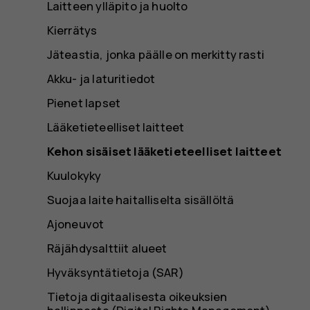
Laitteen ylläpito ja huolto
Kierrätys
Jäteastia, jonka päälle on merkitty rasti
Akku- ja laturitiedot
Pienet lapset
Lääketieteelliset laitteet
Kehon sisäiset lääketieteelliset laitteet
Kuulokyky
Suojaa laite haitalliselta sisällöltä
Ajoneuvot
Räjähdysalttiit alueet
Hyväksyntätietoja (SAR)
Tietoja digitaalisesta oikeuksien