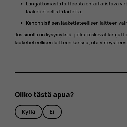
Langattomasta laitteesta on katkaistava virta,
lääketieteellistä laitetta.
Kehon sisäisen lääketieteellisen laitteen va
Jos sinulla on kysymyksiä, jotka koskevat langatt
lääketieteellisen laitteen kanssa, ota yhteys te
Oliko tästä apua?
Kyllä
Ei