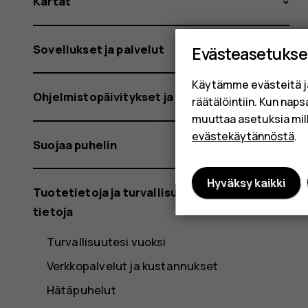
Kartat
Sovellukset ja palvelut
Evästeasetukse
Käytämme evästeitä j
Ohjelmistopäivitykset ja varmuuskopiot
räätälöintiin. Kun nap
muuttaa asetuksia mil
evästekäytännöstä
.
Suojaa puhelin
Hyväksy kaikki
Tuotetietoja ja turvallisuutta koskevia
tietoja
Turvallisuutesi vuoksi
Verkkopalvelut ja kustannukset
Hätäpuhelut