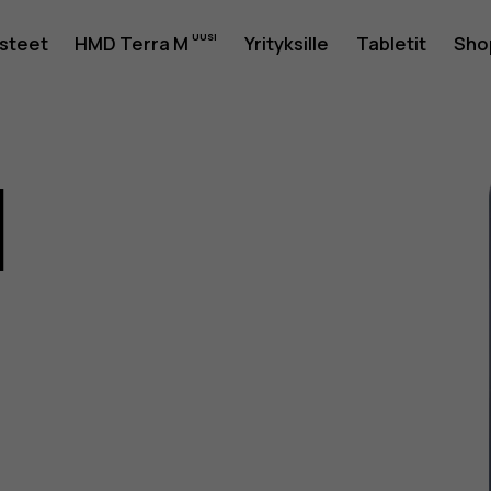
usteet
HMD Terra M
Yrityksille
Tabletit
Sho
1
as