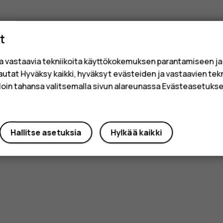
t
a vastaavia tekniikoita käyttökokemuksen parantamiseen j
sautat Hyväksy kaikki, hyväksyt evästeiden ja vastaavien tek
loin tahansa valitsemalla sivun alareunassa Evästeasetukset
Hallitse asetuksia
Hylkää kaikki