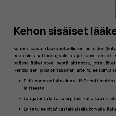
Kehon sisäiset lääke
Kehon sisäisten lääketieteellisten laitteiden (ku
neurosimulaattorien) valmistajat suosittelevat, e
päässä lääketieteellisestä laitteesta, jotta vältett
Henkilöiden, joilla on tällainen laite, tulee toimia 
Pidä langaton laite aina yli 15,3 senttimetrin
laitteesta.
Langatonta laitetta ei pitäisi kuljettaa rinta
Laite tulee pitää vastakkaisella korvalla lää