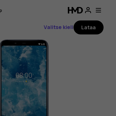
p
Valitse kieli
Lataa