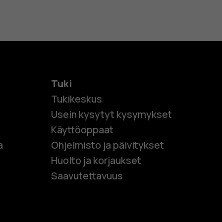
Tuki
Tukikeskus
Usein kysytyt kysymykset
Käyttöoppaat
et
a
Ohjelmisto ja päivitykset
Huolto ja korjaukset
 puhelimet
Saavutettavuus
et