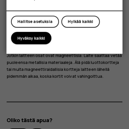
Osat ja liitännät, magneettisuus
Älä kytke laitetta tuotteisiin, jotka tuottavat
Oma tili
lähtösignaaleja, sillä ne voivat vahingoittaa laitetta. Älä
Hallitse asetuksia
Hylkää kaikki
kytke ääniliittimeen jännitelähteitä. Jos kytket
ääniliittimeen jonkin ulkoisen laitteen tai kuulokkeen, jota
Hyväksy kaikki
ei ole hyväksytty käytettäväksi tämän laitteen kanssa,
kiinnitä erityistä huomiota äänenvoimakkuuteen.
Jotkin laitteen osat ovat magneettisia. Laite saattaa vetää
puoleensa metallisia materiaaleja. Älä pidä luottokortteja
tai muita magneettiraidallisia kortteja laitteen lähellä
pidemmän aikaa, koska kortit voivat vahingoittua.
Oliko tästä apua?