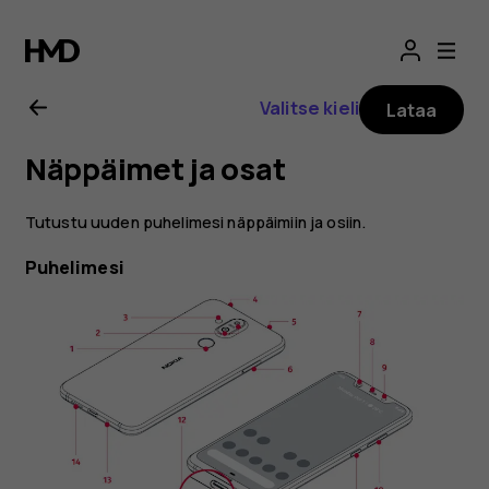
Nokia
8.1
Valitse kieli
Lataa
-
Näppäimet ja osat
käyttöopas
Tutustu uuden puhelimesi näppäimiin ja osiin.
Puhelimesi