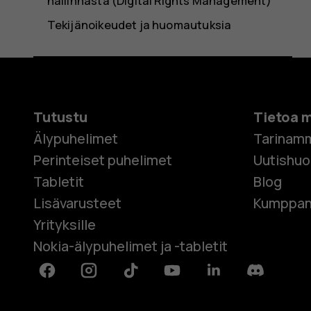
hallinnasta (Digital Rights Management)
Tekijänoikeudet ja huomautuksia
Tutustu
Tietoa 
Älypuhelimet
Tarinam
Perinteiset puhelimet
Uutishu
Tabletit
Blog
Lisävarusteet
Kumppan
Yrityksille
Nokia-älypuhelimet ja -tabletit
Facebook
Instagram
Tiktok
Youtube
Linkedin
Discord