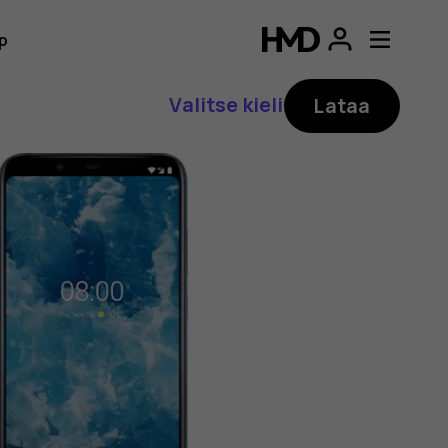
p
Valitse kieli
Lataa