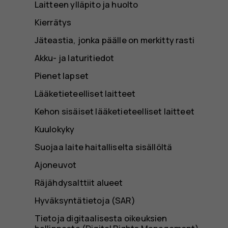
Laitteen ylläpito ja huolto
Kierrätys
Jäteastia, jonka päälle on merkitty rasti
Akku- ja laturitiedot
Pienet lapset
Lääketieteelliset laitteet
Kehon sisäiset lääketieteelliset laitteet
Kuulokyky
Suojaa laite haitalliselta sisällöltä
Ajoneuvot
Räjähdysalttiit alueet
Hyväksyntätietoja (SAR)
Tietoja digitaalisesta oikeuksien