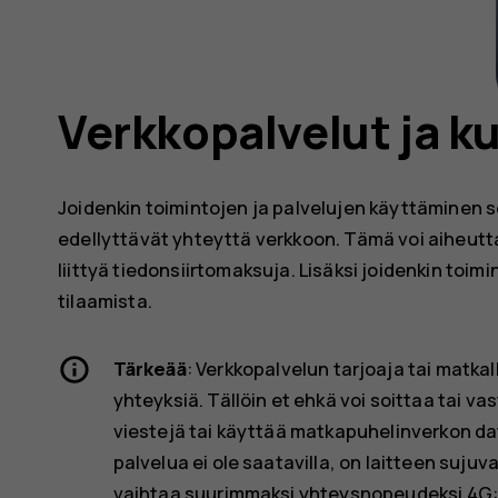
Verkkopalvelut ja 
Joidenkin toimintojen ja palvelujen käyttäminen 
edellyttävät yhteyttä verkkoon. Tämä voi aiheutta
liittyä tiedonsiirtomaksuja. Lisäksi joidenkin toi
tilaamista.
Tärkeää
: Verkkopalvelun tarjoaja tai matka
yhteyksiä. Tällöin et ehkä voi soittaa tai 
viestejä tai käyttää matkapuhelinverkon da
palvelua ei ole saatavilla, on laitteen suj
vaihtaa suurimmaksi yhteysnopeudeksi 4G: