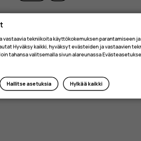
t
a vastaavia tekniikoita käyttökokemuksen parantamiseen j
sautat Hyväksy kaikki, hyväksyt evästeiden ja vastaavien tek
loin tahansa valitsemalla sivun alareunassa Evästeasetukset
Hallitse asetuksia
Hylkää kaikki