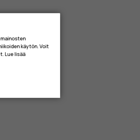
a mainosten
niikoiden käytön. Voit
. Lue lisää