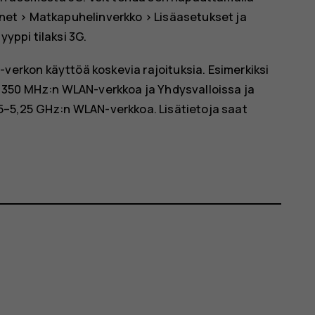
rnet
>
Matkapuhelinverkko
>
Lisäasetukset
ja
tyyppi
tilaksi
3G
.
-verkon käyttöä koskevia rajoituksia. Esimerkiksi
5 350 MHz:n WLAN-verkkoa ja Yhdysvalloissa ja
15–5,25 GHz:n WLAN-verkkoa. Lisätietoja saat