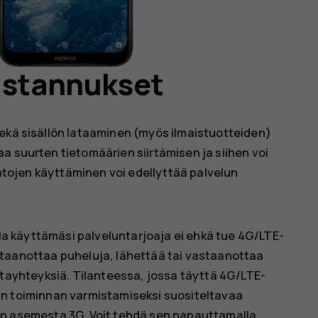
kustannukset
sekä sisällön lataaminen (myös ilmaistuotteiden)
a suurten tietomäärien siirtämisen ja siihen voi
mintojen käyttäminen voi edellyttää palvelun
lla käyttämäsi palveluntarjoaja ei ehkä tue 4G/LTE-
vastaanottaa puheluja, lähettää tai vastaanottaa
tayhteyksiä. Tilanteessa, jossa täyttä 4G/LTE-
uvan toiminnan varmistamiseksi suositeltavaa
n asemesta 3G. Voit tehdä sen napauttamalla