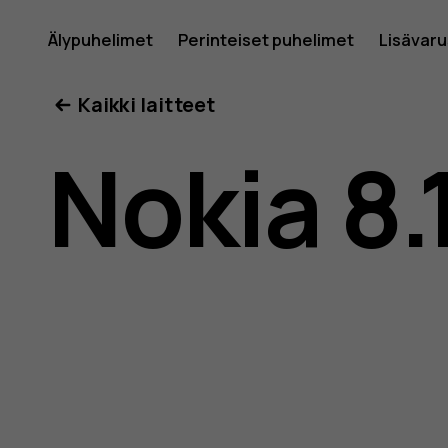
Nokia
Älypuhelimet
Perinteiset puhelimet
Lisävar
Oma tili
Kaikki laitteet
8.1
Nokia 8.
-
käyttöop