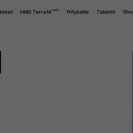
usteet
HMD Terra M
Yrityksille
Tabletit
Sho
1
as