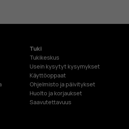
Tuki
Tukikeskus
Usein kysytyt kysymykset
Käyttöoppaat
et
a
Ohjelmisto ja päivitykset
Huolto ja korjaukset
 puhelimet
Saavutettavuus
et