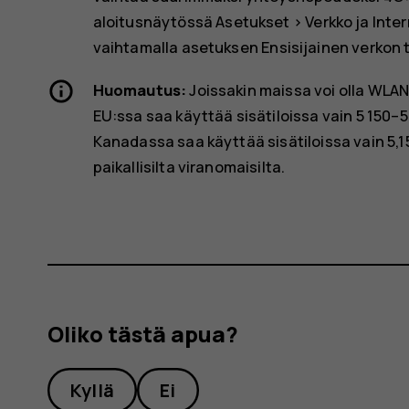
aloitusnäytössä
Asetukset
>
Verkko ja Inte
vaihtamalla asetuksen
Ensisijainen verkon 
Huomautus:
Joissakin maissa voi olla WLAN
EU:ssa saa käyttää sisätiloissa vain 5 150–
Kanadassa saa käyttää sisätiloissa vain 5,
paikallisilta viranomaisilta.
Oliko tästä apua?
Kyllä
Ei