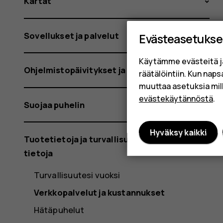
Kartat
Sovellukset ja palvelut
Evästeasetukse
Käytämme evästeitä j
Ohjelmistopäivitykset ja varmuuskopiot
räätälöintiin. Kun nap
muuttaa asetuksia mil
evästekäytännöstä
.
Suojaa puhelin
Hyväksy kaikki
Tuotetietoja ja turvallisuutta koskevia
tietoja
Turvallisuutesi vuoksi
Verkkopalvelut ja kustannukset
Hätäpuhelut