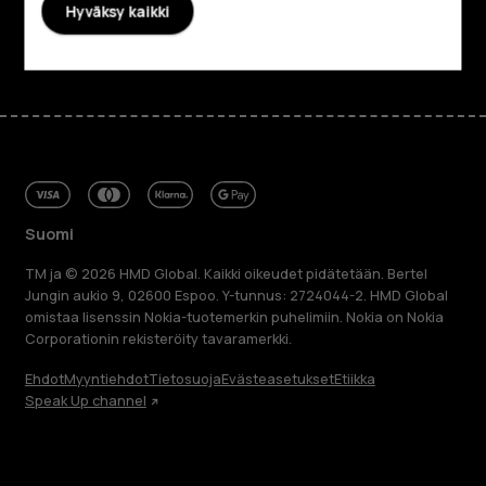
Hyväksy kaikki
Facebook
Instagram
Tiktok
Youtube
Linkedin
Discord
Suomi
TM ja © 2026 HMD Global. Kaikki oikeudet pidätetään. Bertel
Jungin aukio 9, 02600 Espoo. Y-tunnus: 2724044-2. HMD Global
omistaa lisenssin Nokia-tuotemerkin puhelimiin. Nokia on Nokia
Corporationin rekisteröity tavaramerkki.
Ehdot
Myyntiehdot
Tietosuoja
Evästeasetukset
Etiikka
Speak Up channel
Tietoa meistä
Blog