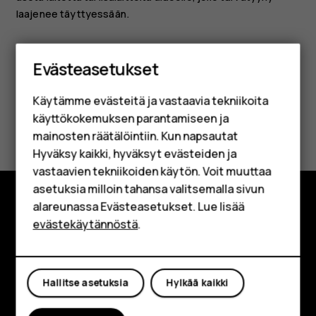
laajenee täyttyessään.
Älypuhelimet
Evästeasetukset
Perinteiset puhelimet
Käytämme evästeitä ja vastaavia tekniikoita
Lisävarusteet
käyttökokemuksen parantamiseen ja
Oliko tästä apua?
HMD Terra M
mainosten räätälöintiin. Kun napsautat
Hyväksy kaikki, hyväksyt evästeiden ja
Kyllä
Ei
Yrityksille
vastaavien tekniikoiden käytön. Voit muuttaa
asetuksia milloin tahansa valitsemalla sivun
Tabletit
alareunassa Evästeasetukset. Lue lisää
Tutustu
Shop
evästekäytännöstä
.
Tietoa meistä
Oma tili
Planet and people
Hallitse asetuksia
Hylkää kaikki
Tuki