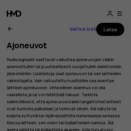
Nokia
8.1
Valitse kieli
Lataa
-
Ajoneuvot
käyttöopas
Radiosignaalit saattavat vaikuttaa ajoneuvojen väärin
asennettuihin tai puutteellisesti suojattuihin elektronisiin
järjestelmiin. Lisätietoja saat ajoneuvon tai sen laitteiden
valmistajalta. Vain valtuutettu huoltoliike saa asentaa
laitteen ajoneuvoon. Virheellinen asennus voi olla
vaarallista ja se voi mitätöidä takuun. Tarkista
säännöllisesti, että ajoneuvosi kaikki langattomat laitteet
ovat kunnolla paikallaan ja toimivat oikein. Älä säilytä tai
kuljeta syttyviä tai räjähdysalttiita materiaaleja samassa
tilassa laitteen, sen osien tai lisälaitteiden kanssa. Älä
aseta laitetta tai lisälaitteita alueelle, jolle turvatyyny