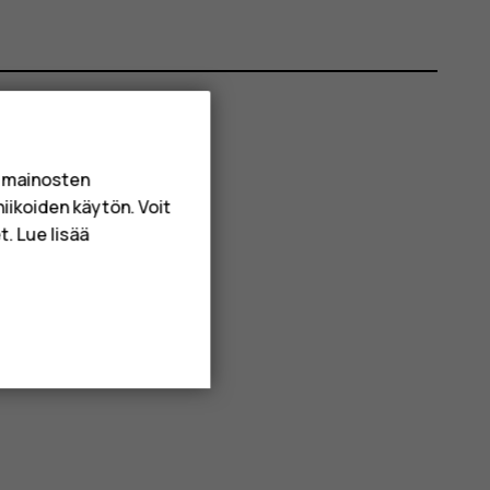
a mainosten
niikoiden käytön. Voit
. Lue lisää