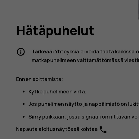
as
Hätäpuhelut
Tärkeää:
Yhteyksiä ei voida taata kaikissa 
matkapuhelimeen välttämättömässä viestin
Ennen soittamista:
Kytke puhelimeen virta.
Jos puhelimen näyttö ja näppäimistö on lukitt
Siirry paikkaan, jossa signaali on riittävän v
phone
Napauta aloitusnäytössä kohtaa
.