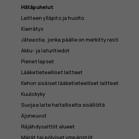
Hätäpuhelut
Laitteen ylläpito ja huolto
Kierrätys
Jäteastia, jonka päälle on merkitty rasti
Akku- ja laturitiedot
Pienet lapset
Lääketieteelliset laitteet
Kehon sisäiset lääketieteelliset laitteet
Kuulokyky
Suojaa laite haitalliselta sisällöltä
Ajoneuvot
Räjähdysalttiit alueet
Märät tai pölyiset ympäristöt