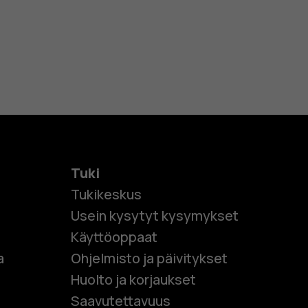
Tuki
Tukikeskus
Usein kysytyt kysymykset
Käyttöoppaat
et
a
Ohjelmisto ja päivitykset
Huolto ja korjaukset
 puhelimet
Saavutettavuus