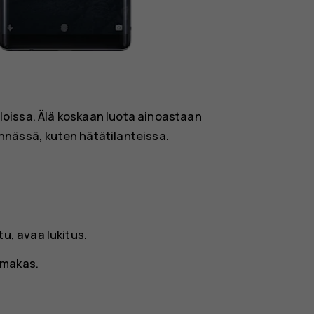
oloissa. Älä koskaan luota ainoastaan
nässä, kuten hätätilanteissa.
u, avaa lukitus.
oimakas.