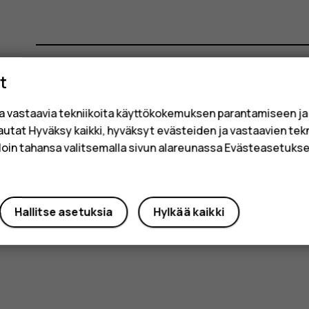
t
Oliko tästä apua?
a vastaavia tekniikoita käyttökokemuksen parantamiseen j
sautat Hyväksy kaikki, hyväksyt evästeiden ja vastaavien tek
Kyllä
Ei
loin tahansa valitsemalla sivun alareunassa Evästeasetukset
Hallitse asetuksia
Hylkää kaikki