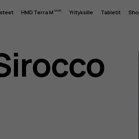
usteet
HMD Terra M
Yrityksille
Tabletit
Sho
Sirocco