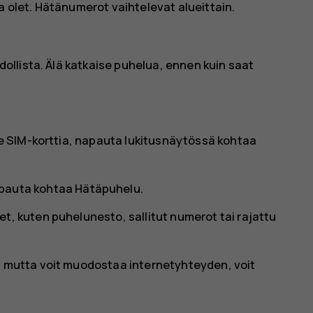
a olet. Hätänumerot vaihtelevat alueittain.
dollista. Älä katkaise puhelua, ennen kuin saat
ole SIM-korttia, napauta lukitusnäytössä kohtaa
apauta kohtaa
Hätäpuhelu
.
t, kuten puhelunesto, sallitut numerot tai rajattu
, mutta voit muodostaa internetyhteyden, voit