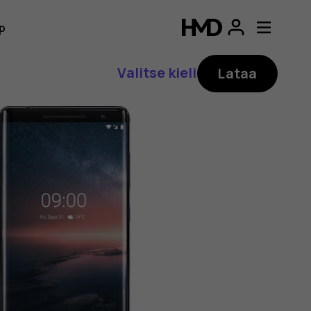
p
Valitse kieli
Lataa