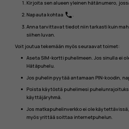
Kirjoita sen alueen yleinen hätänumero, joss
phone
Napauta kohtaa
.
Anna tarvittavat tiedot niin tarkasti kuin mah
siihen luvan.
Voit joutua tekemään myös seuraavat toimet:
Aseta SIM-kortti puhelimeen. Jos sinulla ei 
Hätäpuhelu
.
Jos puhelin pyytää antamaan PIN-koodin, n
Poista käytöstä puhelimesi puhelunrajoitukse
käyttäjäryhmä.
Jos matkapuhelinverkko ei ole käytettävissä
myös yrittää soittaa internetpuhelun.