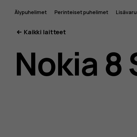
Nokia
Älypuhelimet
Perinteiset puhelimet
Lisävar
Oma tili
Kaikki laitteet
8
Nokia 8 
Sirocco
-