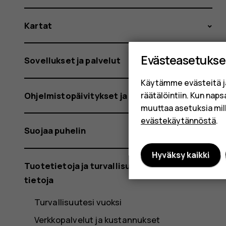
Kartat
Evästeasetukse
Sovellukset ja palvelut
Käytämme evästeitä j
Ohjelmistopäivitykset ja varmuuskopiot
räätälöintiin. Kun nap
muuttaa asetuksia mil
evästekäytännöstä
.
Suojaa puhelin
Hyväksy kaikki
Tuotetietoja ja turvallisuutta koskevia
tietoja
Turvallisuutesi vuoksi
Verkkopalvelut ja kustannukset