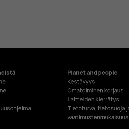
meistä
Planet and people
me
Kestävyys
one
Omatoiminen korjaus
Laitteiden kierrätys
Älypuhelim
uusohjelma
Tietoturva, tietosuoja j
vaatimustenmukaisuus
Perinteiset