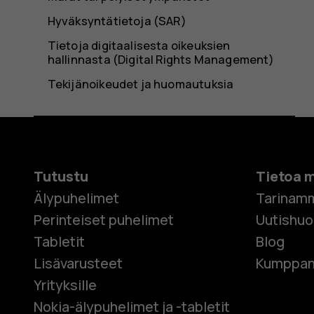
Hyväksyntätietoja (SAR)
Tietoja digitaalisesta oikeuksien
hallinnasta (Digital Rights Management)
Tekijänoikeudet ja huomautuksia
Tutustu
Tietoa 
Älypuhelimet
Tarinam
Perinteiset puhelimet
Uutishu
Tabletit
Blog
Lisävarusteet
Kumppan
Yrityksille
Nokia-älypuhelimet ja -tabletit