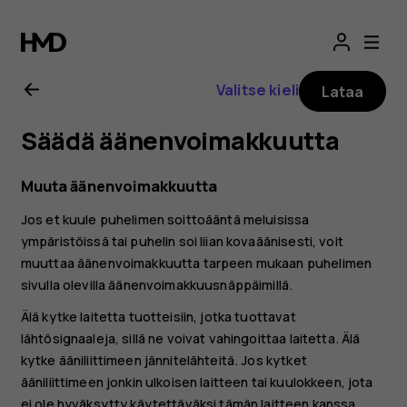
Nokia
C22
Valitse kieli
Lataa
-
Säädä äänenvoimakkuutta
käyttöopas
Muuta äänenvoimakkuutta
Jos et kuule puhelimen soittoääntä meluisissa
ympäristöissä tai puhelin soi liian kovaäänisesti, voit
muuttaa äänenvoimakkuutta tarpeen mukaan puhelimen
sivulla olevilla äänenvoimakkuusnäppäimillä.
Älä kytke laitetta tuotteisiin, jotka tuottavat
lähtösignaaleja, sillä ne voivat vahingoittaa laitetta. Älä
kytke ääniliittimeen jännitelähteitä. Jos kytket
ääniliittimeen jonkin ulkoisen laitteen tai kuulokkeen, jota
ei ole hyväksytty käytettäväksi tämän laitteen kanssa,