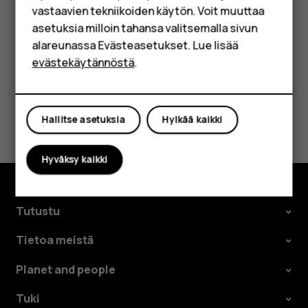
värisemään, tai napauta
, jos haluat asettaa
notifications_off
vastaavien tekniikoiden käytön. Voit muuttaa
Yrityksille
puhelimen äänettömään tilaan.
asetuksia milloin tahansa valitsemalla sivun
Tabletit
alareunassa Evästeasetukset. Lue lisää
evästekäytännöstä
.
Oma tili
Oliko tästä apua?
Hallitse asetuksia
Hylkää kaikki
Kyllä
Ei
Hyväksy kaikki
Tutustu
Tietoa meistä
Planet and people
Tuki