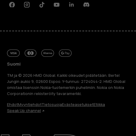
Facebook
Instagram
Tiktok
Youtube
Linkedin
Discord
Suomi
TM ja © 2026 HMD Global. Kaikki oikeudet pidätetään. Bertel
Jungin aukio 9, 02600 Espoo. Y-tunnus: 2724044-2. HMD Global
omistaa lisenssin Nokia-tuotemerkin puhelimiin. Nokia on Nokia
Corporationin rekisteröity tavaramerkki.
Ehdot
Myyntiehdot
Tietosuoja
Evästeasetukset
Etiikka
Speak Up channel
Tietoa meistä
Blog
Korjaa, käytä uudelleen, kierrätä