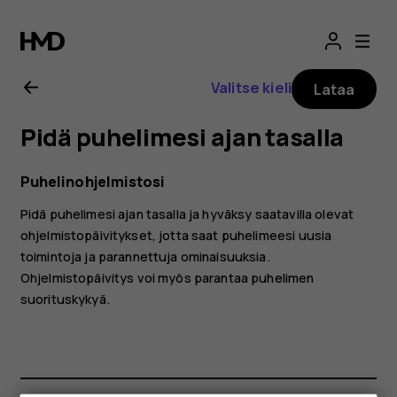
Nokia
G10
Valitse kieli
Lataa
-
Pidä puhelimesi ajan tasalla
käyttöopas
Puhelinohjelmistosi
Pidä puhelimesi ajan tasalla ja hyväksy saatavilla olevat
ohjelmistopäivitykset, jotta saat puhelimeesi uusia
toimintoja ja parannettuja ominaisuuksia.
Ohjelmistopäivitys voi myös parantaa puhelimen
suorituskykyä.