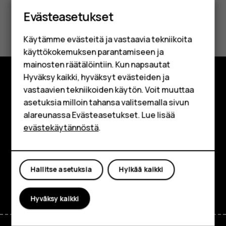
Älypuhelimet
Evästeasetukset
Perinteiset puhelimet
Oliko tästä apua?
Käytämme evästeitä ja vastaavia tekniikoita
Lisävarusteet
Kyllä
Ei
käyttökokemuksen parantamiseen ja
HMD Terra M
mainosten räätälöintiin. Kun napsautat
Hyväksy kaikki, hyväksyt evästeiden ja
Yrityksille
vastaavien tekniikoiden käytön. Voit muuttaa
Tutustu
asetuksia milloin tahansa valitsemalla sivun
Tabletit
Tietoa meistä
alareunassa Evästeasetukset. Lue lisää
Shop
evästekäytännöstä
.
Planet and people
Oma tili
Tuki
Hallitse asetuksia
Hylkää kaikki
Facebook
Instagram
Tiktok
Youtube
Linkedin
Discord
Hyväksy kaikki