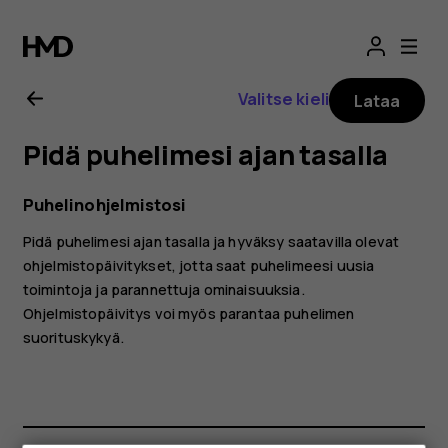
Nokia
G50
Valitse kieli
Lataa
-
Pidä puhelimesi ajan tasalla
käyttöopas
Puhelinohjelmistosi
Pidä puhelimesi ajan tasalla ja hyväksy saatavilla olevat
ohjelmistopäivitykset, jotta saat puhelimeesi uusia
toimintoja ja parannettuja ominaisuuksia.
Ohjelmistopäivitys voi myös parantaa puhelimen
suorituskykyä.