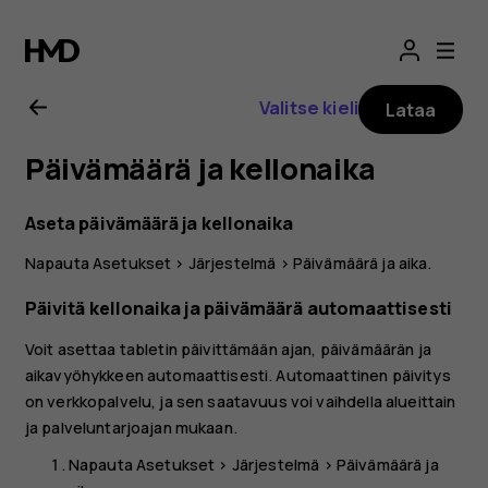
Nokia
T20
Valitse kieli
Lataa
-
Päivämäärä ja kellonaika
käyttöopas
Aseta päivämäärä ja kellonaika
Napauta
Asetukset
>
Järjestelmä
>
Päivämäärä ja aika
.
Päivitä kellonaika ja päivämäärä automaattisesti
Voit asettaa tabletin päivittämään ajan, päivämäärän ja
aikavyöhykkeen automaattisesti. Automaattinen päivitys
on verkkopalvelu, ja sen saatavuus voi vaihdella alueittain
ja palveluntarjoajan mukaan.
Napauta
Asetukset
>
Järjestelmä
>
Päivämäärä ja