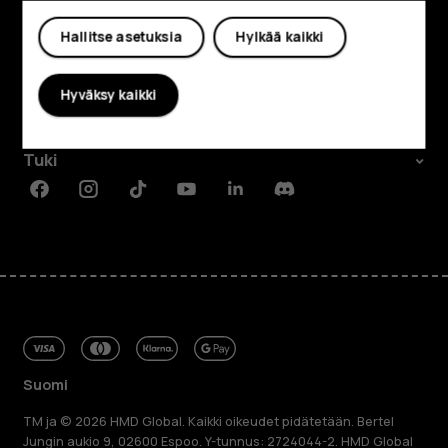
Oma tili
Tutustu
Hallitse asetuksia
Hylkää kaikki
Tietoa meistä
Hyväksy kaikki
Planet and people
Tuki
Facebook
Instagram
Tiktok
Youtube
Linkedin
Discord
Suomi
TM ja © 2026 HMD Global. Kaikki oikeudet pidätetään. Bertel
Jungin aukio 9, 02600 Espoo. Y-tunnus: 2724044-2. HMD Global