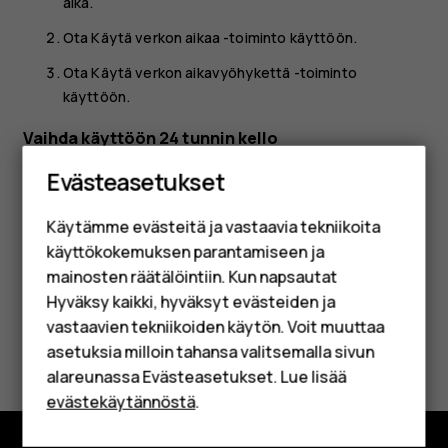
aika
.
Ota
Käytä verkon aikaa
-toiminto käyttöön.
Ota
Käytä verkon aikavyöhykettä
-toiminto
käyttöön.
Vaihda käyttöön 24 tunnin kello
Älypuhelimet
Napauta
Asetukset
>
Järjestelmä
>
Päivämäärä ja aika
ja
Evästeasetukset
Perinteiset puhelimet
vaihda asetuksen
Käytä 24 tunnin kelloa
arvoksi käytössä.
Käytämme evästeitä ja vastaavia tekniikoita
Lisävarusteet
käyttökokemuksen parantamiseen ja
HMD Terra M
mainosten räätälöintiin. Kun napsautat
Hyväksy kaikki, hyväksyt evästeiden ja
Yrityksille
vastaavien tekniikoiden käytön. Voit muuttaa
Oliko tästä apua?
asetuksia milloin tahansa valitsemalla sivun
Tabletit
alareunassa Evästeasetukset. Lue lisää
Kyllä
Ei
Shop
evästekäytännöstä
.