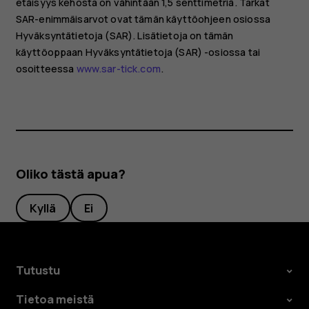
etäisyys kehosta on vähintään 1,5 senttimetriä. Tarkat
SAR-enimmäisarvot ovat tämän käyttöohjeen osiossa
Hyväksyntätietoja (SAR). Lisätietoja on tämän
käyttöoppaan Hyväksyntätietoja (SAR) -osiossa tai
osoitteessa
www.sar-tick.com
.
Oliko tästä apua?
Kyllä
Ei
Tutustu
Tietoa meistä