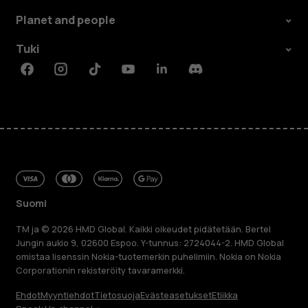
Planet and people
Tuki
Facebook
Instagram
Tiktok
Youtube
Linkedin
Discord
Suomi
TM ja © 2026 HMD Global. Kaikki oikeudet pidätetään. Bertel
Jungin aukio 9, 02600 Espoo. Y-tunnus: 2724044-2. HMD Global
omistaa lisenssin Nokia-tuotemerkin puhelimiin. Nokia on Nokia
Corporationin rekisteröity tavaramerkki.
Ehdot
Myyntiehdot
Tietosuoja
Evästeasetukset
Etiikka