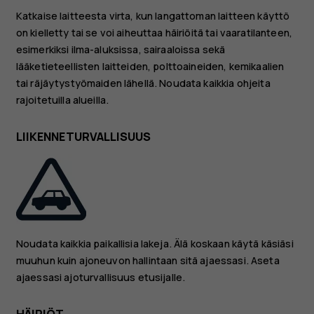
Katkaise laitteesta virta, kun langattoman laitteen käyttö
on kielletty tai se voi aiheuttaa häiriöitä tai vaaratilanteen,
esimerkiksi ilma-aluksissa, sairaaloissa sekä
lääketieteellisten laitteiden, polttoaineiden, kemikaalien
tai räjäytystyömaiden lähellä. Noudata kaikkia ohjeita
rajoitetuilla alueilla.
LIIKENNETURVALLISUUS
Noudata kaikkia paikallisia lakeja. Älä koskaan käytä käsiäsi
muuhun kuin ajoneuvon hallintaan sitä ajaessasi. Aseta
ajaessasi ajoturvallisuus etusijalle.