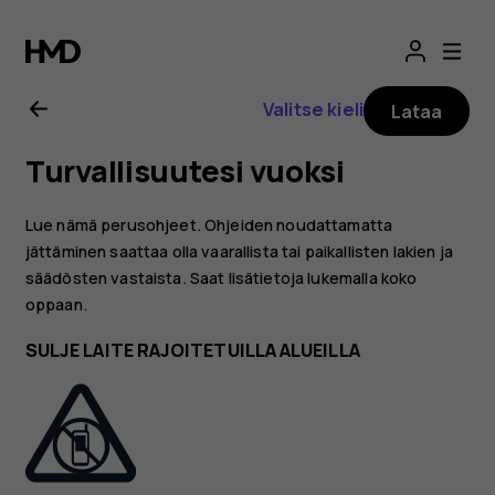
Nokia
T20
Valitse kieli
Lataa
-
Turvallisuutesi vuoksi
käyttöopas
Lue nämä perusohjeet. Ohjeiden noudattamatta
jättäminen saattaa olla vaarallista tai paikallisten lakien ja
säädösten vastaista. Saat lisätietoja lukemalla koko
oppaan.
SULJE LAITE RAJOITETUILLA ALUEILLA