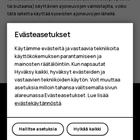
tai butaania) käyttävien ajoneuvojen valmistajilta, voiko
tätä laitetta käyttää kyseisten ajoneuvojen lähellä.
Älypuhelimet
Evästeasetukset
Perinteiset puhelimet
Käytämme evästeitä ja vastaavia tekniikoita
Lisävarusteet
käyttökokemuksen parantamiseen ja
Oliko tästä apua?
HMD Terra M
mainosten räätälöintiin. Kun napsautat
Hyväksy kaikki, hyväksyt evästeiden ja
Yrityksille
Kyllä
Ei
vastaavien tekniikoiden käytön. Voit muuttaa
asetuksia milloin tahansa valitsemalla sivun
Tabletit
alareunassa Evästeasetukset. Lue lisää
Shop
evästekäytännöstä
.
Tutustu
Tietoa meistä
Oma tili
Hallitse asetuksia
Hylkää kaikki
Planet and people