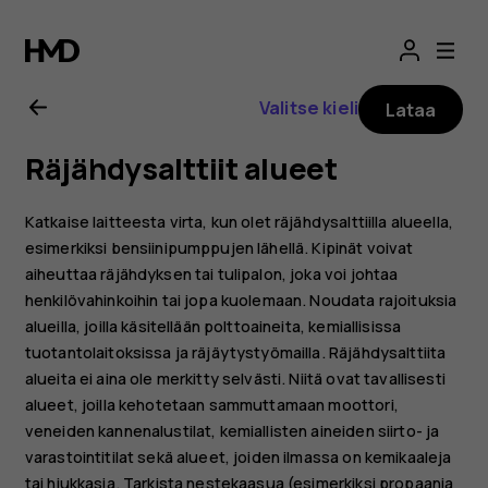
Nokia
T20
Valitse kieli
Lataa
-
Räjähdysalttiit alueet
käyttöopas
Katkaise laitteesta virta, kun olet räjähdysalttiilla alueella,
esimerkiksi bensiinipumppujen lähellä. Kipinät voivat
aiheuttaa räjähdyksen tai tulipalon, joka voi johtaa
henkilövahinkoihin tai jopa kuolemaan. Noudata rajoituksia
alueilla, joilla käsitellään polttoaineita, kemiallisissa
tuotantolaitoksissa ja räjäytystyömailla. Räjähdysalttiita
alueita ei aina ole merkitty selvästi. Niitä ovat tavallisesti
alueet, joilla kehotetaan sammuttamaan moottori,
veneiden kannenalustilat, kemiallisten aineiden siirto- ja
varastointitilat sekä alueet, joiden ilmassa on kemikaaleja
tai hiukkasia. Tarkista nestekaasua (esimerkiksi propaania