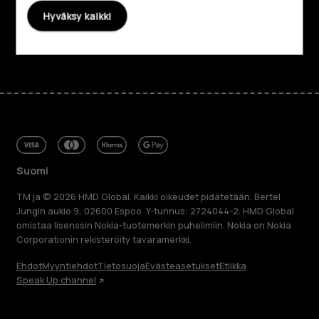
Tuki
Hyväksy kaikki
Facebook
Instagram
Tiktok
Youtube
Linkedin
Discord
Suomi
TM ja © 2026 HMD Global. Kaikki oikeudet pidätetään. Bertel
Jungin aukio 9, 02600 Espoo. Y-tunnus: 2724044-2. HMD Global
omistaa lisenssin Nokia-tuotemerkin puhelimiin. Nokia on Nokia
Corporationin rekisteröity tavaramerkki.
Ehdot
Myyntiehdot
Tietosuoja
Evästeasetukset
Etiikka
Speak Up channel
Tietoa meistä
Blog