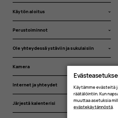
Käytön aloitus
Perustoiminnot
Ole yhteydessä ystäviin ja sukulaisiin
Kamera
Evästeasetukse
Internet ja yhteydet
Käytämme evästeitä j
räätälöintiin. Kun nap
muuttaa asetuksia mil
Järjestä kalenterisi
evästekäytännöstä
.