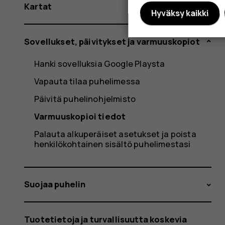
Kartat
Hyväksy kaikki
Sovellukset, päivitykset ja varmuuskopiot
Hanki sovelluksia Google Playsta
Vapauta tilaa puhelimessa
Päivitä puhelinohjelmisto
Varmuuskopioi tiedot
Palauta alkuperäiset asetukset ja poista
henkilökohtainen sisältö puhelimestasi
Suojaa puhelin
Tuotetietoja ja turvallisuutta koskevia