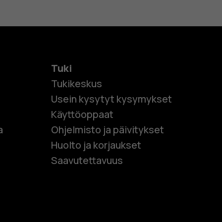
Tuki
Tukikeskus
Usein kysytyt kysymykset
Käyttöoppaat
et
a
Ohjelmisto ja päivitykset
Huolto ja korjaukset
 puhelimet
Saavutettavuus
et