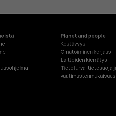
meistä
Planet and people
me
Kestävyys
one
Omatoiminen korjaus
Laitteiden kierrätys
Älypuhelim
uusohjelma
Tietoturva, tietosuoja j
vaatimustenmukaisuus
Perinteiset
Lisävaruste