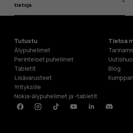
tietoja
Tutustu
Tietoa 
Älypuhelimet
Tarinam
Perinteiset puhelimet
Uutishu
Tabletit
Blog
Lisävarusteet
Kumppan
Yrityksille
Nokia-älypuhelimet ja -tabletit
Facebook
Instagram
Tiktok
Youtube
Linkedin
Discord