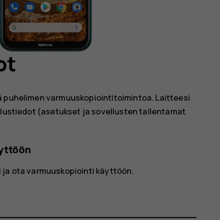
ot
ä puhelimen varmuuskopiointitoimintoa. Laitteesi
llustiedot (asetukset ja sovellusten tallentamat
yttöön
i
ja ota varmuuskopiointi käyttöön.