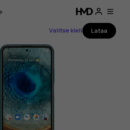
p
Valitse kieli
Lataa