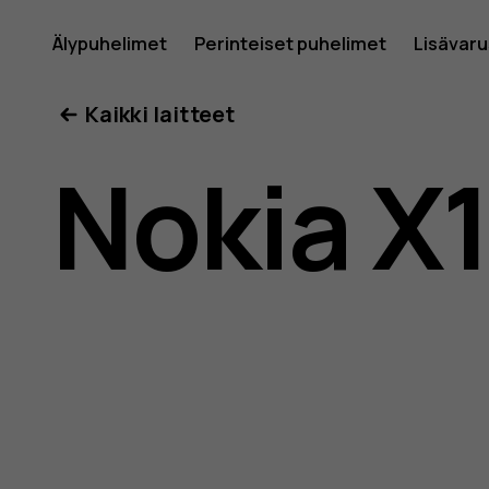
Nokia
Älypuhelimet
Perinteiset puhelimet
Lisävar
Oma tili
Kaikki laitteet
X10
Nokia X
-
käyttöop