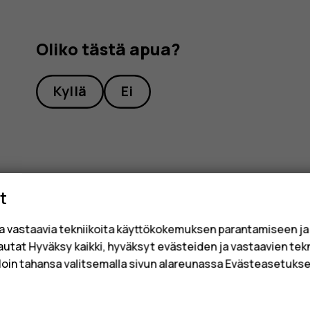
Oliko tästä apua?
Kyllä
Ei
t
a vastaavia tekniikoita käyttökokemuksen parantamiseen j
sautat Hyväksy kaikki, hyväksyt evästeiden ja vastaavien tek
loin tahansa valitsemalla sivun alareunassa Evästeasetukset