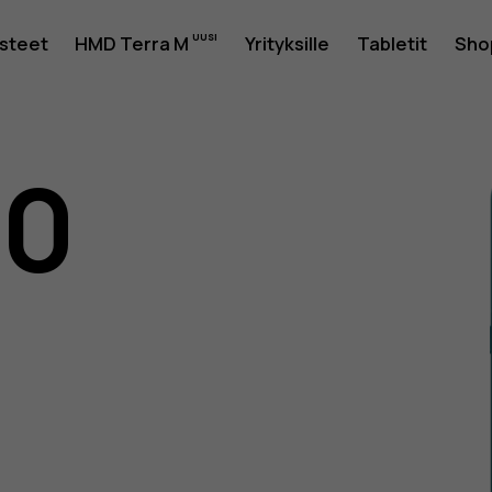
usteet
HMD Terra M
Yrityksille
Tabletit
Sho
10
as