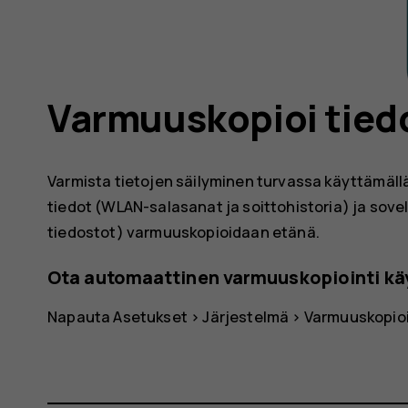
Varmuuskopioi tied
Varmista tietojen säilyminen turvassa käyttämäll
tiedot (WLAN-salasanat ja soittohistoria) ja sove
tiedostot) varmuuskopioidaan etänä.
Ota automaattinen varmuuskopiointi kä
Napauta
Asetukset
>
Järjestelmä
>
Varmuuskopio