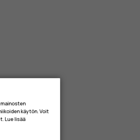
a mainosten
niikoiden käytön. Voit
. Lue lisää