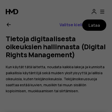
Nokia
X20
Valitse kieli
Lataa
-
Tietoja digitaalisesta
käyttöopas
oikeuksien hallinnasta (Digital
Rights Management)
Kun käytät tätä laitetta, noudata kaikkia lakeja ja kunnioita
paikallisia käytäntöjä sekä muiden yksityisyyttä ja laillisia
oikeuksia, kuten tekijänoikeuksia. Tekijänoikeussuoja
saattaa estää kuvien, musiikin tai muun sisällön
kopioimisen, muokkaamisen tai siirtämisen.