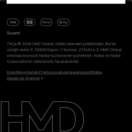
Suomi
TM ja © 2026 HMD Global. Kaikki oikeudet pidätetään. Bertel
Jungin aukio 9, 02600 Espoo. Y-tunnus: 2724044-2. HMD Global
omistaa lisenssin Nokia-tuotemerkin puhelimiin. Nokia on Nokia
Corporationin rekisteröity tavaramerkki.
Ehdot
Myyntiehdot
Tietosuoja
Evästeasetukset
Etiikka
Speak Up channel
Tietoa meistä
Blog
Korjaa, käytä uudelleen, kierrätä
Kestävyys
Tuki
Suomi