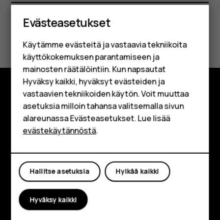
Älypuhelimet
Evästeasetukset
Perinteiset puhelimet
Oliko tästä apua?
Käytämme evästeitä ja vastaavia tekniikoita
Lisävarusteet
käyttökokemuksen parantamiseen ja
Kyllä
Ei
HMD Terra M
mainosten räätälöintiin. Kun napsautat
Hyväksy kaikki, hyväksyt evästeiden ja
Yrityksille
vastaavien tekniikoiden käytön. Voit muuttaa
Tutustu
asetuksia milloin tahansa valitsemalla sivun
Tabletit
alareunassa Evästeasetukset. Lue lisää
Tietoa meistä
Shop
evästekäytännöstä
.
Planet and people
Oma tili
Tuki
Hallitse asetuksia
Hylkää kaikki
Facebook
Instagram
Tiktok
Youtube
Linkedin
Discord
Hyväksy kaikki