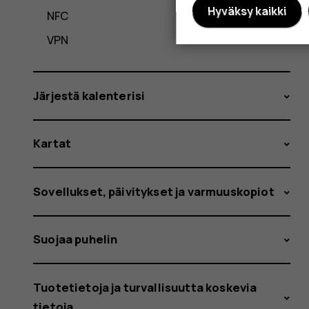
Hyväksy kaikki
NFC
VPN
Järjestä kalenterisi
Kartat
Sovellukset, päivitykset ja varmuuskopiot
Suojaa puhelin
Tuotetietoja ja turvallisuutta koskevia
tietoja