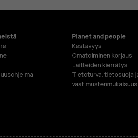
meistä
Planet and people
me
Kestävyys
one
Omatoiminen korjaus
Laitteiden kierrätys
Älypuhelim
uusohjelma
Tietoturva, tietosuoja j
vaatimustenmukaisuus
Perinteiset
Lisävaruste