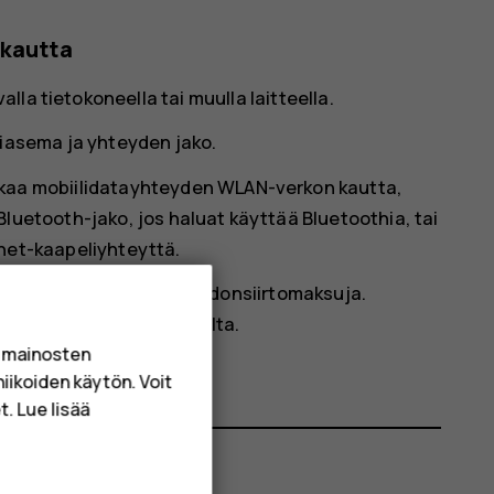
 kautta
la tietokoneella tai muulla laitteella.
iasema ja yhteyden jako
.
jakaa mobiilidatayhteyden WLAN-verkon kautta,
Bluetooth-jako
, jos haluat käyttää Bluetoothia, tai
rnet-kaapeliyhteyttä.
ä, mikä voi aiheuttaa tiedonsiirtomaksuja.
verkkopalvelun tarjoajalta.
a mainosten
niikoiden käytön. Voit
. Lue lisää