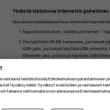
Yhdistä tietokone internetiin puhelimen
Muodosta mobiilidatayhteys internetiin kannettaval
Napauta
Asetukset
>
Verkko ja internet
>
Tuk
Ota käyttöön
WLAN-tukiasema
, jos haluat 
USB-jako
, jos haluat käyttää USB-yhteyttä,
Ethernet-jako
, jos haluat käyttää USB-Ethe
Toinen laite käyttää puhelinliittymän datayhteytt
t
Lisätietoja saatavuudesta ja kustannuksista saat 
a vastaavia tekniikoita käyttökokemuksen parantamiseen j
sautat Hyväksy kaikki, hyväksyt evästeiden ja vastaavien tek
loin tahansa valitsemalla sivun alareunassa Evästeasetukset