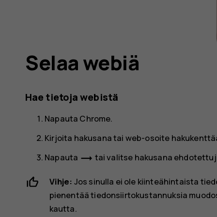
Selaa webiä
Hae tietoja webistä
Napauta
Chrome
.
Kirjoita hakusana tai web-osoite hakukenttä
trending_flat
Napauta
tai valitse hakusana ehdotettuj
Vihje:
Jos sinulla ei ole kiinteähintaista tie
pienentää tiedonsiirtokustannuksia muodo
kautta.