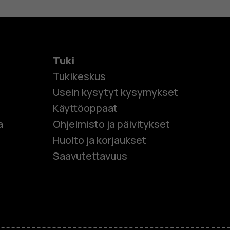
Tuki
Tukikeskus
Usein kysytyt kysymykset
Käyttöoppaat
et
a
Ohjelmisto ja päivitykset
Huolto ja korjaukset
 puhelimet
Saavutettavuus
et