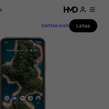
p
Valitse kieli
Lataa