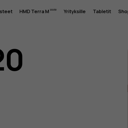
usteet
HMD Terra M
Yrityksille
Tabletit
Sho
20
as