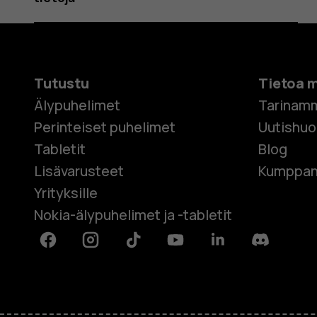
Tutustu
Tietoa 
Älypuhelimet
Tarinam
Perinteiset puhelimet
Uutishu
Tabletit
Blog
Lisävarusteet
Kumppan
Yrityksille
Nokia-älypuhelimet ja -tabletit
Facebook
Instagram
Tiktok
Youtube
Linkedin
Discord