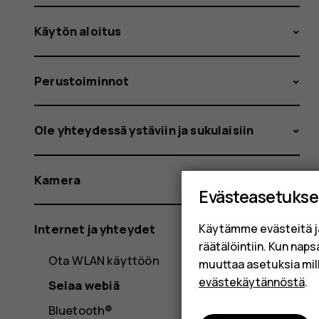
Käytön aloitus
Perustoiminnot
Ole yhteydessä ystäviin ja sukulaisiin
Kamera
Evästeasetukse
Käytämme evästeitä j
Internet ja yhteydet
räätälöintiin. Kun nap
Ota WLAN käyttöön
muuttaa asetuksia mil
evästekäytännöstä
.
Selaa webiä
Bluetooth®