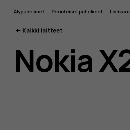
Nokia
Älypuhelimet
Perinteiset puhelimet
Lisävar
Oma tili
Kaikki laitteet
X20
Nokia X
-
käyttöop