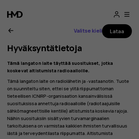
Nokia
X20
Valitse kieli
Lataa
-
Hyväksyntätietoja
käyttöopas
Tämä langaton laite täyttää suositukset, jotka
koskevat altistumista radioaalloille.
Tämä langaton laite on radiolähetin ja ‑vastaanotin. Tuote
on suunniteltu siten, ettei se ylitä riippumattoman
tieteellisen ICNIRP-organisaation kansainvälisissä
suosituksissa annettuja radioaalloille (radiotaajuisille
sähkömagneettisille kentille) altistumista koskevia rajoja.
Näihin suosituksiin sisältyvien turvamarginaalien
tarkoituksena on varmistaa kaikkien ihmisten turvallisuus
iästä ja terveydentilasta riippumatta. Altistumista