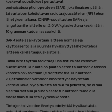
koskevat suositukset perustuvat
ominaisabsorptionopeuteen (SAR), joka ilmaisee päähän
tai vartaloon kohdistuvan radiotaajuussäteilyn (RF) tehon
lähetyksen aikana. ICNIRP-suositusten SAR-raja
langattomille laitteille on 2,0 W/kg laskettuna keskimäärin
10 gramman kudosmassaa kohti.
SAR-testeissä käytetään laitteen normaaleja
käyttöasentoja ja suurinta hyväksyttyä lähetystehoa
laitteen kaikilla taajuuskaistoilla.
Tämä laite täyttää radiotaajuusaltistumista koskevat
suositukset, kun laite on päätä vasten tai laitteen etäisyys
kehosta on vähintään 1,5 senttimetriä. Kun laitteen
kuljettamiseen vartaloon kiinnitettynä käytetään
kantolaukkua, vyöpidikettä tai muuta pidikettä, se ei saa
sisältää metallia ja siihen asetetun laitteen tulee olla
edellä mainitulla etäisyydellä kehosta.
Tietojen tai viestien lähetys edellyttää hyvälaatuista
yhteyttä verkkoon. Tiedot siirtyvät vasta, kun tällainen