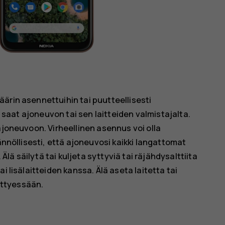
ärin asennettuihin tai puutteellisesti
a saat ajoneuvon tai sen laitteiden valmistajalta.
ajoneuvoon. Virheellinen asennus voi olla
ännöllisesti, että ajoneuvosi kaikki langattomat
 Älä säilytä tai kuljeta syttyviä tai räjähdysalttiita
i lisälaitteiden kanssa. Älä aseta laitetta tai
äyttyessään.