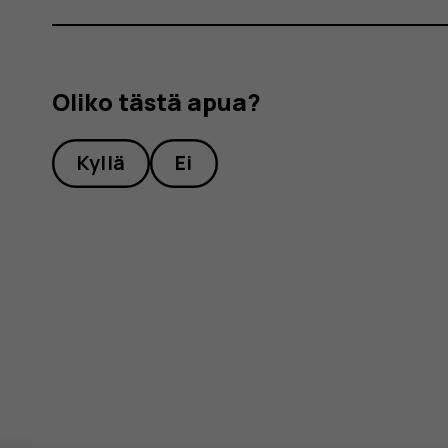
Oliko tästä apua?
Kyllä
Ei