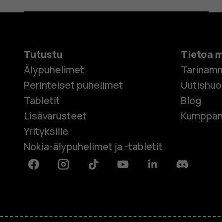
Tutustu
Tietoa 
Älypuhelimet
Tarinam
Perinteiset puhelimet
Uutishu
Tabletit
Blog
Lisävarusteet
Kumppan
Yrityksille
Nokia-älypuhelimet ja -tabletit
Facebook
Instagram
Tiktok
Youtube
Linkedin
Discord