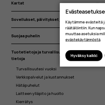
Kartat
Evästeasetukse
Sovellukset, päivitykset ja varmuuskopiot
Käytämme evästeitä j
räätälöintiin. Kun nap
muuttaa asetuksia mil
Suojaa puhelin
evästekäytännöstä
.
Tuotetietoja ja turvallisuutta koskevia
Hyväksy kaikki
tietoja
Turvallisuutesi vuoksi
Verkkopalvelut ja kustannukset
Hätäpuhelut
Laitteen ylläpito ja huolto
Kierrätys