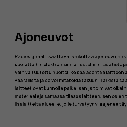
Ajoneuvot
Radiosignaalit saattavat vaikuttaa ajoneuvojen vä
suojattuihin elektronisiin järjestelmiin. Lisätietoj
Vain valtuutettu huoltoliike saa asentaa laitteen 
vaarallista ja se voi mitätöidä takuun. Tarkista sä
laitteet ovat kunnolla paikallaan ja toimivat oikein.
materiaaleja samassa tilassa laitteen, sen osien ta
lisälaitteita alueelle, jolle turvatyyny laajenee t