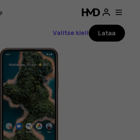
p
Valitse kieli
Lataa