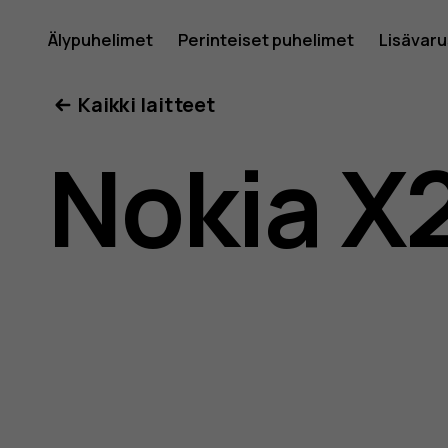
Nokia
Älypuhelimet
Perinteiset puhelimet
Lisävar
Oma tili
Kaikki laitteet
X20
Nokia X
-
käyttöop