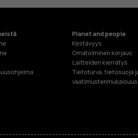
meistä
Planet and people
me
Kestävyys
one
Omatoiminen korjaus
Laitteiden kierrätys
Älypuhelim
uusohjelma
Tietoturva, tietosuoja j
vaatimustenmukaisuus
Perinteiset
Lisävaruste