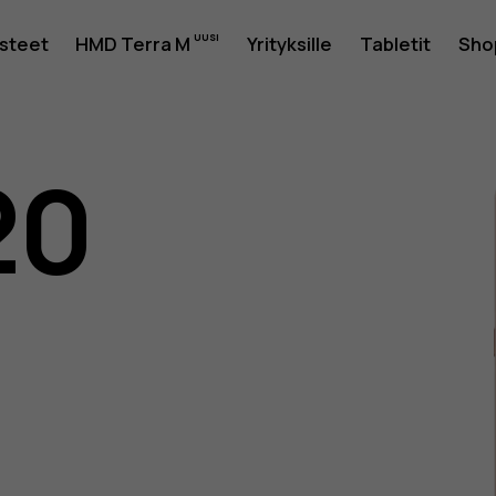
usteet
HMD Terra M
Yrityksille
Tabletit
Sho
20
as