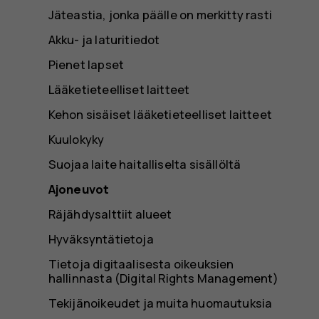
Jäteastia, jonka päälle on merkitty rasti
Akku- ja laturitiedot
Pienet lapset
Lääketieteelliset laitteet
Kehon sisäiset lääketieteelliset laitteet
Kuulokyky
Suojaa laite haitalliselta sisällöltä
Ajoneuvot
Räjähdysalttiit alueet
Hyväksyntätietoja
Tietoja digitaalisesta oikeuksien
hallinnasta (Digital Rights Management)
Tekijänoikeudet ja muita huomautuksia