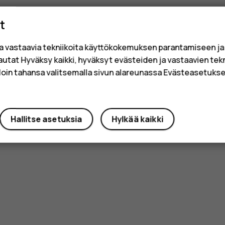
t
a vastaavia tekniikoita käyttökokemuksen parantamiseen j
sautat Hyväksy kaikki, hyväksyt evästeiden ja vastaavien tek
loin tahansa valitsemalla sivun alareunassa Evästeasetukset
Hallitse asetuksia
Hylkää kaikki