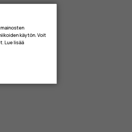
a mainosten
niikoiden käytön. Voit
. Lue lisää