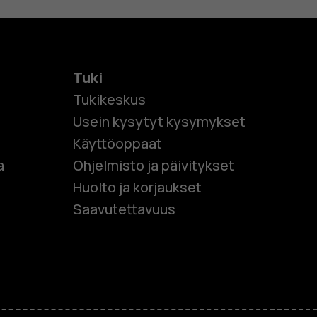
Tuki
Tukikeskus
Usein kysytyt kysymykset
Käyttöoppaat
et
a
Ohjelmisto ja päivitykset
Huolto ja korjaukset
 puhelimet
Saavutettavuus
et