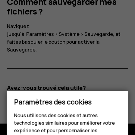
Comment sauvegarder mes
fichiers ?
Naviguez
jusqu'à
Paramètres
>
Système
>
Sauvegarde
, et
faites basculer le bouton pour activer la
Sauvegarde.
Avez-vous trouvé cela utile?
Paramètres des cookies
Oui
Non
Smartphones
Nous utilisons des cookies et autres
Téléphones classiques
technologies similaires pour améliorer votre
HMD Terra M
expérience et pour personnaliser les