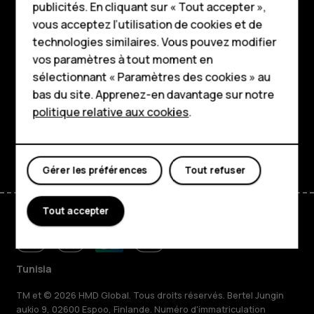
publicités. En cliquant sur « Tout accepter »,
Pour les entreprises
Boutique
vous acceptez l’utilisation de cookies et de
technologies similaires. Vous pouvez modifier
Tablettes
À propos
vos paramètres à tout moment en
Boutique
sélectionnant « Paramètres des cookies » au
Planet and people
bas du site. Apprenez-en davantage sur notre
Assistance
politique relative aux cookies
.
Mon compte
Facebook
Instagram
Tiktok
Youtube
Linkedin
Discord
Gérer les préférences
Tout refuser
Tout accepter
Tunisia
TM et © 2026 HMD Global. Tous droits réservés. Bertel Jungin
aukio 9, 02600 Espoo, Finlande. Numéro d'immatriculation