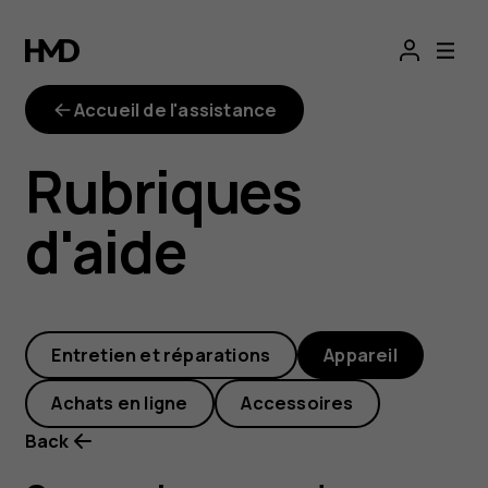
Comment
sauvegarder
Accueil de l'assistance
mes
Rubriques
fichiers ?
d'aide
Entretien et réparations
Appareil
Achats en ligne
Accessoires
Back