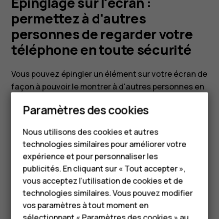
regarder
Épinglage sur l'écran :
permettez à d'autres
votre
personnes de regarder votre
téléphone en toute sécurité
téléphone
Vous pouvez épingler un élément sur votre écran de
en
façon à pouvoir le montrer à d'autres personnes en
toute sécurité. Pour activer cette fonction et voir
toute
Paramètres des cookies
les instructions, naviguez jusqu'à
Paramètres
>
Smartphones
Sécurité et localisation
>
Épingler sur l'écran
.
sécurité
Nous utilisons des cookies et autres
Téléphones classiques
technologies similaires pour améliorer votre
HMD Terra M
expérience et pour personnaliser les
publicités. En cliquant sur « Tout accepter »,
Pour les entreprises
vous acceptez l’utilisation de cookies et de
Avez-vous trouvé cela utile?
technologies similaires. Vous pouvez modifier
Tablettes
vos paramètres à tout moment en
Oui
Non
sélectionnant « Paramètres des cookies » au