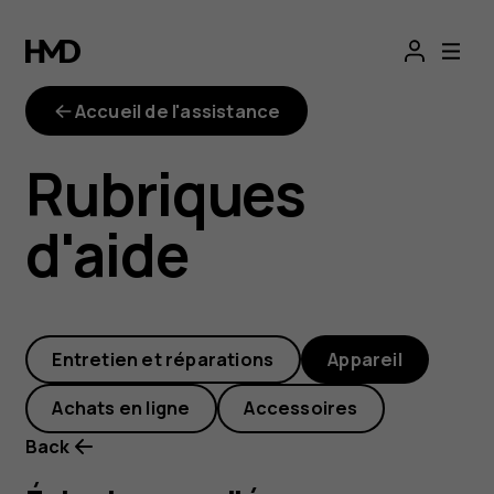
Épinglage
sur
Accueil de l'assistance
l'écran :
Rubriques
permettez
d'aide
à
d'autres
Entretien et réparations
Appareil
personnes
Achats en ligne
Accessoires
de
Back