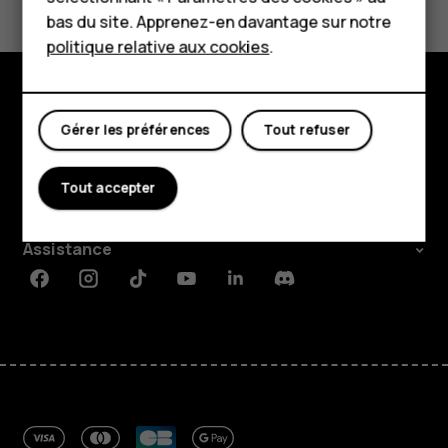
Boutique
bas du site. Apprenez-en davantage sur notre
politique relative aux cookies
.
Mon compte
Boutique
Gérer les préférences
Tout refuser
À propos
Tout accepter
Planet and people
Assistance
Facebook
Instagram
Tiktok
Youtube
Linkedin
Discord