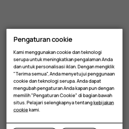
Pengaturan cookie
Kami menggunakan cookie dan teknologi
serupa untuk meningkatkan pengalaman Anda
Smartphone
dan untuk personalisasi iklan. Dengan mengklik
"Terima semua", Anda menyetujui penggunaan
Feature phones
cookie dan teknologi serupa. Anda dapat
mengubah pengaturan Anda kapan pun dengan
Aksesori
memilih "Pengaturan Cookie" di bagian bawah
Tablet
situs. Pelajari selengkapnya tentang
kebijakan
cookie
kami.