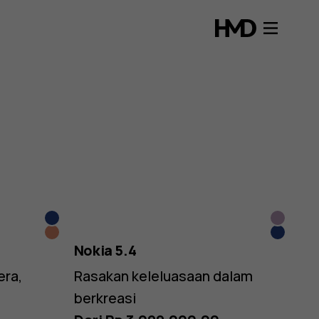
Dark
Dusk
Sand
Polar
Blue
Nokia 5.4
Night
era,
Rasakan keleluasaan dalam
berkreasi