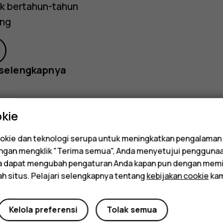
tuk bertahun-tahun
ng
 selengkapnya
kie
kie dan teknologi serupa untuk meningkatkan pengalaman
Dengan mengklik "Terima semua", Anda menyetujui pengguna
karang?
da dapat mengubah pengaturan Anda kapan pun dengan memi
ah situs. Pelajari selengkapnya tentang
kebijakan cookie
kam
Kelola preferensi
Tolak semua