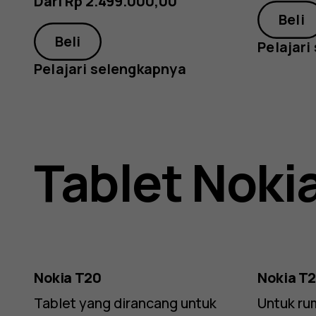
-
Dari Rp 2.499.000,00
Beli
Beli
Pelajari
Official
Pelajari selengkapnya
Collecti
Tablet Noki
Nokia T20
Nokia T2
Tablet yang dirancang untuk
Untuk ru