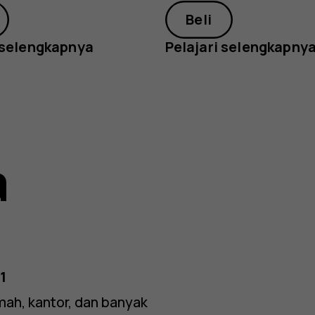
Beli
 selengkapnya
Pelajari selengkapny
on
a
1
mah, kantor, dan banyak