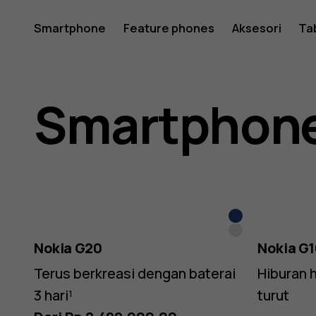
Nokia
Smartphone
Feature phones
Aksesori
Ta
Smartph
Smartphone
&
Night
Tablets
Glacier
Nokia G20
Nokia G
Terus berkreasi dengan baterai
Hiburan h
3 hari¹
turut