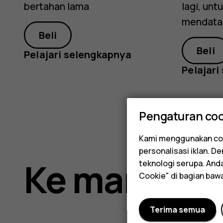
bertahan lama
lagi, un
mendata
Beli
Beli
Pelajari selengkapnya
Pelajari
Pengaturan coo
Kami menggunakan coo
personalisasi iklan. 
Ke mana se
teknologi serupa. An
Cookie" di bagian baw
Terima semua