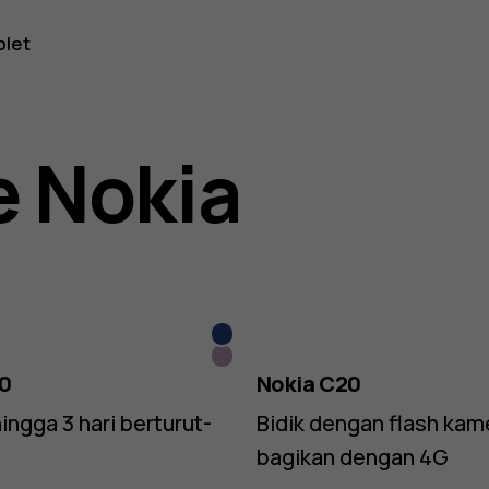
blet
ones
 Nokia
Biru
Dusk
10
Nokia C20
ingga 3 hari berturut-
Bidik dengan flash kam
bagikan dengan 4G