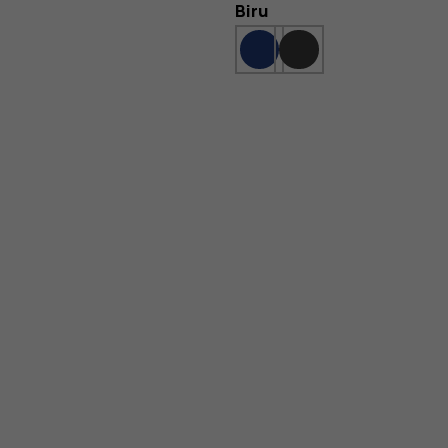
Warna
Biru