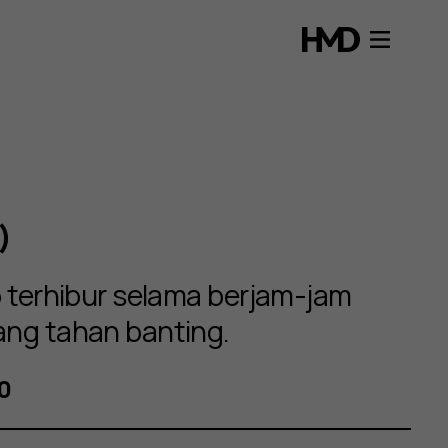
)
p terhibur selama berjam-jam
ang tahan banting.
0