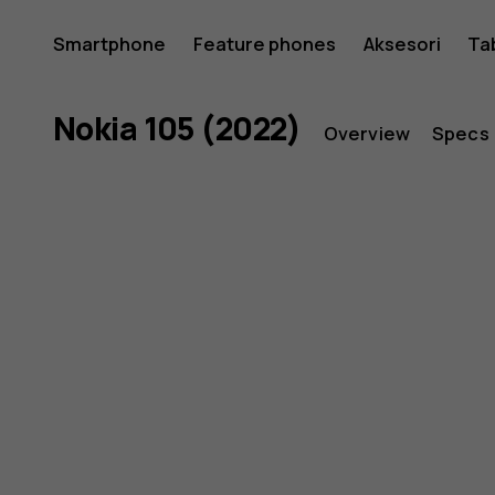
Nokia
Smartphone
Feature phones
Aksesori
Ta
105
Nokia 105 (2022)
Overview
Specs