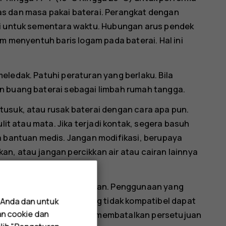
as dan masa pakai baterai. Perangkat dengan
si untuk sementara waktu. Hubungan arus pendek
am menyentuh baris logam pada baterai. Hal ini
eledak. Patuhi peraturan yang berlaku. Bila
n buang baterai sebagai limbah rumah tangga.
tusuk, atau rusak baterai dengan cara apa pun.
ulit atau mata. Jika terjadi kontak, segera basuh
a bantuan medis. Jangan modifikasi, berupaya
n, atau jangan percikkan air atau cairan lainnya
ujuan yang telah ditetapkan. Penggunaan yang
 maupun pengisi daya yang tidak kompatibel dapat
 Anda dan untuk
an cookie dan
ya lainnya, serta dapat membatalkan persetujuan