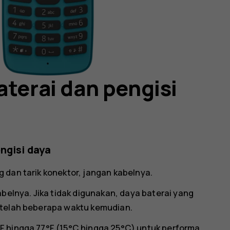
aterai dan pengisi
ngisi daya
 dan tarik konektor, jangan kabelnya.
abelnya. Jika tidak digunakan, daya baterai yang
etelah beberapa waktu kemudian.
F hingga 77°F (15°C hingga 25°C) untuk performa