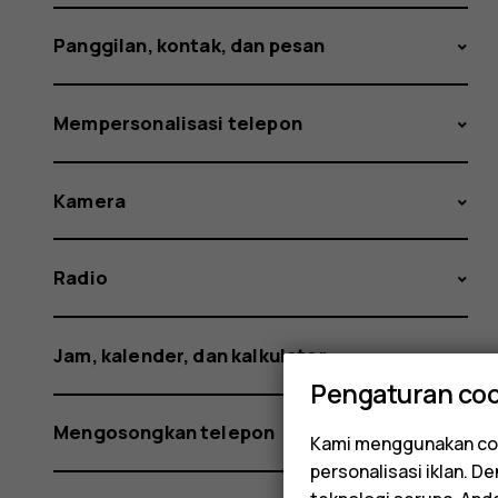
Panggilan, kontak, dan pesan
Mempersonalisasi telepon
Kamera
Radio
Jam, kalender, dan kalkulator
Pengaturan coo
Mengosongkan telepon
Kami menggunakan coo
personalisasi iklan. 