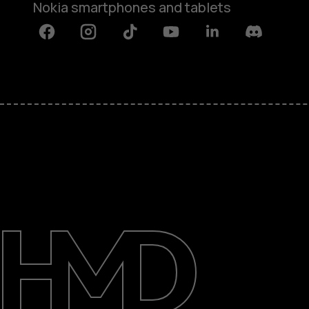
Nokia smartphones and tablets
Facebook
Instagram
Tiktok
Youtube
Linkedin
Discord
Tentang
Perbaiki, gunakan kembali, daur u
Dukungan
Indonesia