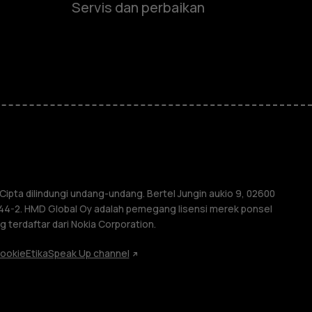
Servis dan perbaikan
e
ones
ipta dilindungi undang-undang. Bertel Jungin aukio 9, 02600
4044-2. HMD Global Oy adalah pemegang lisensi merek ponsel
 terdaftar dari Nokia Corporation.
ookie
Etika
Speak Up channel