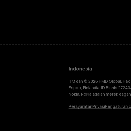
Smartphon
Feature ph
Indonesia
Aksesori
TM dan © 2026 HMD Global. Hak C
Espoo, Finlandia. ID Bisnis 272
lang
Nokia. Nokia adalah merek dagang
Tablet
Persyaratan
Privasi
Pengaturan c