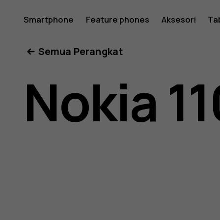
Buku
Smartphone
Feature phones
Aksesori
Ta
Semua Perangkat
petunjuk
Nokia 11
Nokia
110