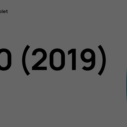
blet
0 (2019)