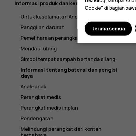
teknologi serupa. An
Informasi produk dan keselamatan
Cookie" di bagian baw
Untuk keselamatan Anda
Panggilan darurat
Terima semua
Pemeliharaan perangkat
Mendaur ulang
Simbol tempat sampah bertanda silang
Informasi tentang baterai dan pengisi
daya
Anak-anak
Perangkat medis
Perangkat medis implan
Pendengaran
Melindungi perangkat dari konten
berbahaya