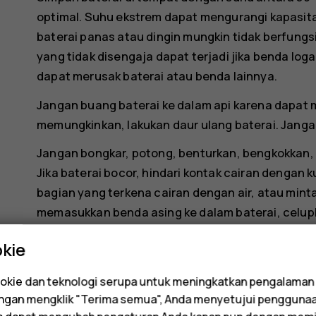
optimal. Suhu ekstrem dapat mengurangi kapasit
baterai panas atau dingin mungkin tidak berfung
yang tidak disengaja dapat terjadi jika benda log
dapat merusak baterai atau benda lainnya.
Jangan buang baterai ke dalam api karena dapat m
memungkinkan, lakukan daur ulang baterai. Janga
Jangan bongkar, potong, benturkan, bengkokkan, 
Jika baterai bocor, hindari kontak cairan dengan k
bagian yang terkena cairan dengan air, atau mint
memasukkan benda asing ke dalam baterai, celupka
ke baterai. Baterai dapat meledak jika rusak.
kie
Gunakan baterai dan pengisi daya hanya untuk t
tidak sesuai maupun tidak disetujui atau baterai
kie dan teknologi serupa untuk meningkatkan pengalaman
Dengan mengklik "Terima semua", Anda menyetujui pengguna
mengakibatkan kebakaran, ledakan, maupun baha