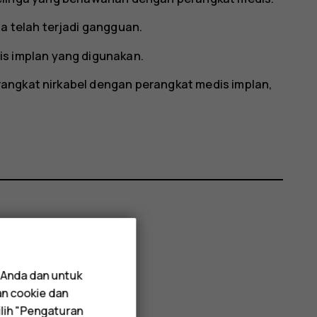
a telah terjadi gangguan.
s implan yang digunakan.
angkat nirkabel dengan perangkat medis implan,
 Anda dan untuk
an cookie dan
lih "Pengaturan