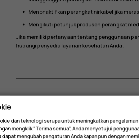
Menonaktifkan perangkat nirkabel jika meras
Mengikuti petunjuk produsen perangkat medi
Jika memiliki pertanyaan tentang penggunaan per
hubungi penyedia layanan kesehatan Anda.
Apakah ini membantu?
kie
Ya
Tidak
kie dan teknologi serupa untuk meningkatkan pengalaman
Dengan mengklik "Terima semua", Anda menyetujui pengguna
da dapat mengubah pengaturan Anda kapan pun dengan memi