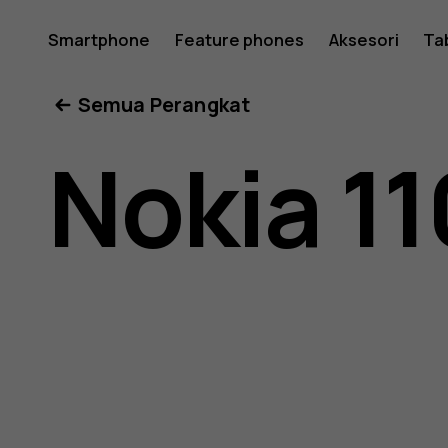
Buku
Smartphone
Feature phones
Aksesori
Ta
Semua Perangkat
petunjuk
Nokia 11
Nokia
110