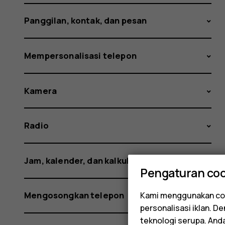
Panggilan, kontak, dan pesan
Mempersonalisasi telepon
Kamera
Radio
Jam, kalender, dan kalkulator
Pengaturan coo
Mengosongkan telepon
Kami menggunakan coo
personalisasi iklan. 
teknologi serupa. An