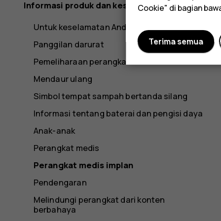
Informasi produk dan keselamatan
Cookie" di bagian baw
Untuk keselamatan Anda
Terima semua
Panggilan darurat
Pemeliharaan perangkat
Mendaur ulang
Simbol tempat sampah bertanda silang
Informasi tentang baterai dan pengisi daya
Anak-anak
Perangkat medis
Perangkat medis implan
Pendengaran
Melindungi perangkat dari konten
berbahaya