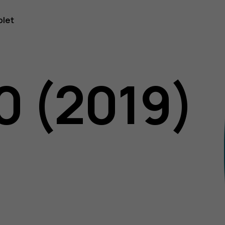
blet
0 (2019)