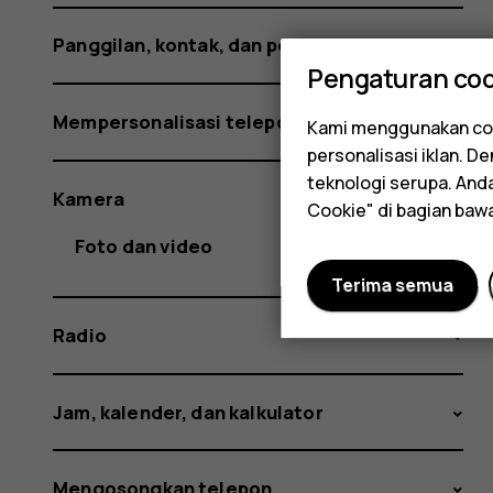
Panggilan, kontak, dan pesan
Pengaturan coo
Mempersonalisasi telepon
Kami menggunakan coo
personalisasi iklan. 
teknologi serupa. An
Kamera
Cookie" di bagian baw
Foto dan video
Terima semua
Radio
Jam, kalender, dan kalkulator
Mengosongkan telepon