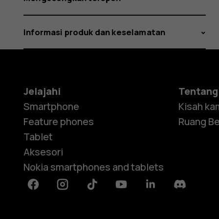
Informasi produk dan keselamatan
Jelajahi
Tentang
Smartphone
Kisah ka
Feature phones
Ruang Be
Tablet
Aksesori
Nokia smartphones and tablets
Facebook
Instagram
Tiktok
Youtube
Linkedin
Discord