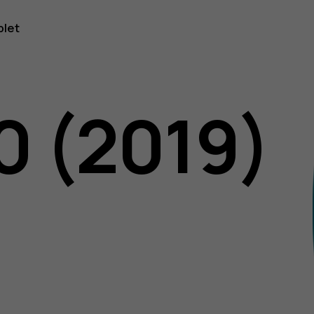
blet
0 (2019)