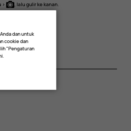
u
>
, lalu gulir ke kanan.
 Anda dan untuk
>
Lihat video
.
an cookie dan
lih "Pengaturan
i.