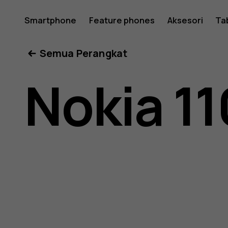
Buku
Smartphone
Feature phones
Aksesori
Ta
Semua Perangkat
petunjuk
Nokia 11
Nokia
110