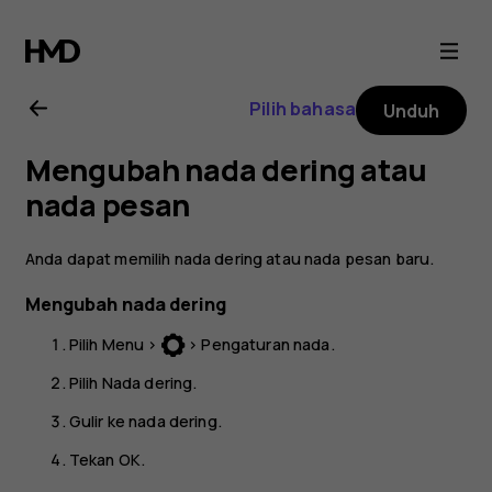
Buku
petunjuk
Pilih bahasa
Unduh
Nokia
Mengubah nada dering atau
130
nada pesan
2017
Anda dapat memilih nada dering atau nada pesan baru.
Mengubah nada dering
Pilih
Menu
>
>
Pengaturan nada
.
Pilih
Nada dering
.
Gulir ke nada dering.
Tekan
OK
.