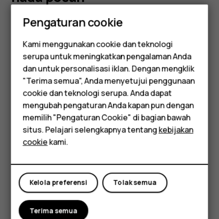
Pengaturan cookie
Anda dapat memilih nada dering atau nada pesan baru.
Mengubah nada dering
Kami menggunakan cookie dan teknologi
serupa untuk meningkatkan pengalaman Anda
Pilih
Menu
>
>
Pengaturan nada
.
Smartphone
dan untuk personalisasi iklan. Dengan mengklik
Pilih
Nada dering
.
"Terima semua", Anda menyetujui penggunaan
Feature phones
cookie dan teknologi serupa. Anda dapat
Gulir ke nada dering.
mengubah pengaturan Anda kapan pun dengan
Aksesori
Tekan
OK
.
memilih "Pengaturan Cookie" di bagian bawah
Tablet
situs. Pelajari selengkapnya tentang
kebijakan
Tips:
Apakah nada dering terlalu keras atau terlalu
cookie
kami.
pelan? Pilih
Volume dering
dan gulir ke kiri atau kanan.
Mengubah nada pesan
Pilih
Menu
>
>
Pengaturan nada
.
Kelola preferensi
Tolak semua
Gulir ke
Nada peringatan pesan
.
Terima semua
Pilih nada yang ingin digunakan, lalu pilih
OK
.