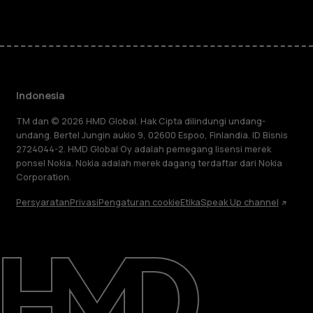
Indonesia
TM dan © 2026 HMD Global. Hak Cipta dilindungi undang-
undang. Bertel Jungin aukio 9, 02600 Espoo, Finlandia. ID Bisnis
2724044-2. HMD Global Oy adalah pemegang lisensi merek
ponsel Nokia. Nokia adalah merek dagang terdaftar dari Nokia
Corporation.
Persyaratan
Privasi
Pengaturan cookie
Etika
Speak Up channel
Tentang
Perbaiki, gunakan kembali, daur ulang
Dukungan