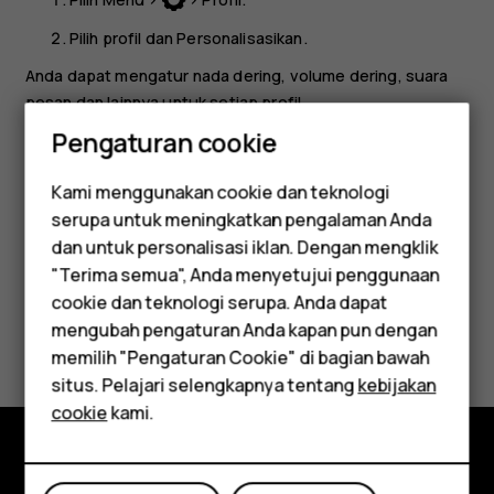
Pilih profil dan
Personalisasikan
.
Anda dapat mengatur nada dering, volume dering, suara
pesan dan lainnya untuk setiap profil.
Pengaturan cookie
Tips:
Anda dapat menambahkan beragam profil ke
menu
Ke
untuk akses cepat.
Kami menggunakan cookie dan teknologi
serupa untuk meningkatkan pengalaman Anda
Smartphone
dan untuk personalisasi iklan. Dengan mengklik
"Terima semua", Anda menyetujui penggunaan
Feature phones
cookie dan teknologi serupa. Anda dapat
Apakah ini membantu?
mengubah pengaturan Anda kapan pun dengan
Aksesori
memilih "Pengaturan Cookie" di bagian bawah
Ya
Tidak
Tablet
situs. Pelajari selengkapnya tentang
kebijakan
cookie
kami.
Jelajahi