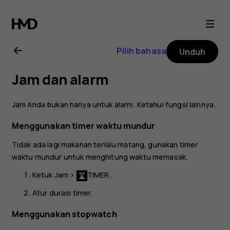
Buku
petunjuk
Pilih bahasa
Unduh
Nokia
Jam dan alarm
6.1
Jam Anda bukan hanya untuk alarm. Ketahui fungsi lainnya.
Plus
Menggunakan timer waktu mundur
Tidak ada lagi makanan terlalu matang, gunakan timer
waktu mundur untuk menghitung waktu memasak.
Ketuk
Jam
>
TIMER
.
Atur durasi timer.
Menggunakan stopwatch