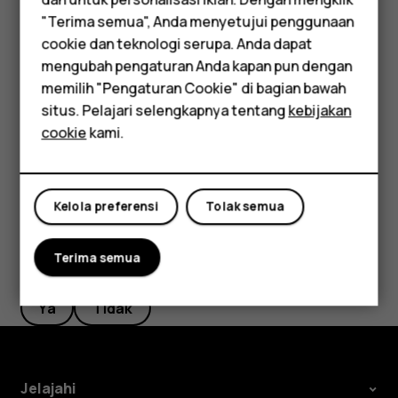
Smartphone
"Terima semua", Anda menyetujui penggunaan
Feature phones
Menonaktifkan alarm
cookie dan teknologi serupa. Anda dapat
mengubah pengaturan Anda kapan pun dengan
Saat alarm berbunyi, geser alarm ke kanan.
Aksesori
memilih "Pengaturan Cookie" di bagian bawah
Menghapus alarm
Tablet
situs. Pelajari selengkapnya tentang
kebijakan
cookie
kami.
Ketuk
Jam
>
ALARM
. Pilih alarm, lalu ketuk
Hapus
.
access_alarm
delete
Kelola preferensi
Tolak semua
Terima semua
Apakah ini membantu?
Ya
Tidak
Jelajahi