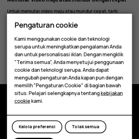
Untuk memutar video maju atau mundur cepat, tarik
penggeser di bagian bawah layar ke kanan atau kiri.
Pengaturan cookie
Kami menggunakan cookie dan teknologi
serupa untuk meningkatkan pengalaman Anda
Smartphone
dan untuk personalisasi iklan. Dengan mengklik
Apakah ini membantu?
"Terima semua", Anda menyetujui penggunaan
Feature phones
cookie dan teknologi serupa. Anda dapat
mengubah pengaturan Anda kapan pun dengan
Ya
Tidak
Aksesori
memilih "Pengaturan Cookie" di bagian bawah
Tablet
situs. Pelajari selengkapnya tentang
kebijakan
cookie
kami.
Jelajahi
Tentang
Kelola preferensi
Tolak semua
Planet and people