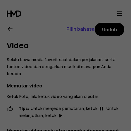
Buku
petunjuk
Pilih bahasa
Unduh
Nokia
Video
6
Selalu bawa media favorit saat dalam perjalanan, serta
tonton video dan dengarkan musik di mana pun Anda
berada.
Memutar video
Ketuk
Foto
, lalu ketuk video yang akan diputar.
Tips:
Untuk menjeda pemutaran, ketuk
. Untuk
pause
melanjutkan, ketuk
.
play_arrow
Memutar video maju atau mundur dengan cepat