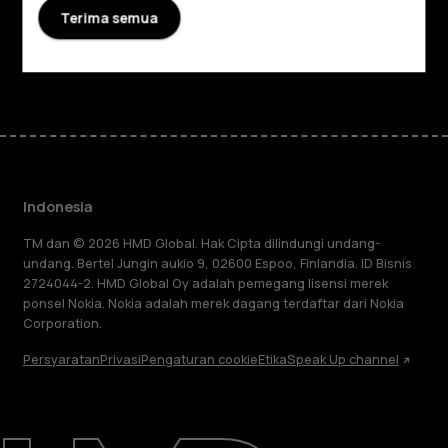
Terima semua
Dukungan
Facebook
Instagram
Tiktok
Youtube
Linkedin
Discord
Indonesia
TM dan © 2026 HMD Global. Hak Cipta dilindungi undang-
undang. Bertel Jungin aukio 9, 02600 Espoo, Finlandia. ID Bisnis
2724044-2. HMD Global Oy adalah pemegang lisensi merek
ponsel Nokia. Nokia adalah merek dagang terdaftar dari Nokia
Corporation.
Persyaratan
Privasi
Pengaturan cookie
Etika
Speak Up channel
Tentang