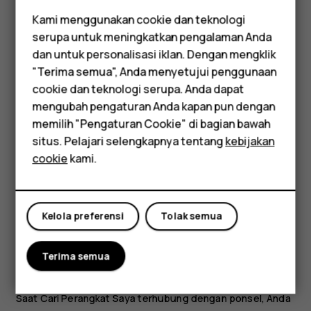
Mencari atau mengunci ponsel
Kami menggunakan cookie dan teknologi
serupa untuk meningkatkan pengalaman Anda
Jika Anda kehilangan ponsel, Anda dapat menemukan,
Smartphone
dan untuk personalisasi iklan. Dengan mengklik
mengunci, atau menghapusnya dari jauh jika Anda telah
"Terima semua", Anda menyetujui penggunaan
masuk ke Akun Google. Cari Perangkat Saya aktif secara
Feature phones
cookie dan teknologi serupa. Anda dapat
default untuk ponsel yang dikaitkan dengan Akun Google.
mengubah pengaturan Anda kapan pun dengan
Aksesori
Untuk menggunakan Cari Perangkat Saya, ponsel yang
memilih "Pengaturan Cookie" di bagian bawah
hilang harus:
Tablet
situs. Pelajari selengkapnya tentang
kebijakan
Diaktifkan
cookie
kami.
Masuk ke Akun Google
Tersambung ke data seluler atau Wi-Fi
Kelola preferensi
Tolak semua
Dapat dilihat di Google Play
Lokasi diaktifkan
Terima semua
Cari Perangkat Saya diaktifkan
Saat Cari Perangkat Saya terhubung dengan ponsel, Anda