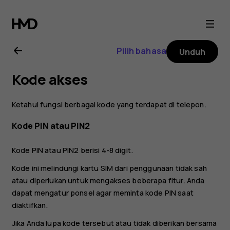
Buku
petunjuk
Pilih bahasa
Unduh
Nokia
Kode akses
C1
Ketahui fungsi berbagai kode yang terdapat di telepon.
Kode PIN atau PIN2
Kode PIN atau PIN2 berisi 4-8 digit.
Kode ini melindungi kartu SIM dari penggunaan tidak sah
atau diperlukan untuk mengakses beberapa fitur. Anda
dapat mengatur ponsel agar meminta kode PIN saat
diaktifkan.
Jika Anda lupa kode tersebut atau tidak diberikan bersama