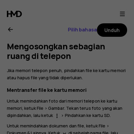
Buku
petunjuk
Pilih bahasa
Unduh
Nokia
Mengosongkan sebagian
C1
ruang di telepon
Jika memori telepon penuh, pindahkan file ke kartu memori
atau hapus file yang tidak diperlukan.
Mentransfer file ke kartu memori
Untuk memindahkan foto dari memori telepon ke kartu
memori, ketuk
File
>
Gambar
. Tekan terus foto yang akan
dipindahkan, lalu ketuk
>
Pindahkan ke kartu SD
.
more_vert
Untuk memindahkan dokumen dan file, ketuk
File
>
Dokumen & Lainnya
. Ketuk
di sebelah nama file, lalu
keyboard_arrow_down