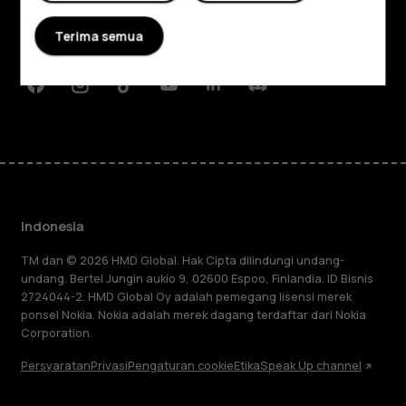
Planet and people
Terima semua
Dukungan
Facebook
Instagram
Tiktok
Youtube
Linkedin
Discord
Indonesia
TM dan © 2026 HMD Global. Hak Cipta dilindungi undang-
undang. Bertel Jungin aukio 9, 02600 Espoo, Finlandia. ID Bisnis
2724044-2. HMD Global Oy adalah pemegang lisensi merek
ponsel Nokia. Nokia adalah merek dagang terdaftar dari Nokia
Corporation.
Persyaratan
Privasi
Pengaturan cookie
Etika
Speak Up channel