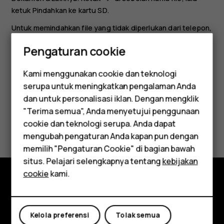
ketuk
Pindahkan ke kartu SD
.
Untuk memindahkan file yang tidak diperlukan dari telepon,
ketuk
File
>
Hapus
, lalu pilih, misalnya menghapus file
Pengaturan cookie
duplikat atau file besar.
Kami menggunakan cookie dan teknologi
serupa untuk meningkatkan pengalaman Anda
Smartphone
dan untuk personalisasi iklan. Dengan mengklik
"Terima semua", Anda menyetujui penggunaan
Feature phones
Apakah ini membantu?
cookie dan teknologi serupa. Anda dapat
mengubah pengaturan Anda kapan pun dengan
Aksesori
Ya
Tidak
memilih "Pengaturan Cookie" di bagian bawah
Tablet
situs. Pelajari selengkapnya tentang
kebijakan
cookie
kami.
Jelajahi
Tentang
Kelola preferensi
Tolak semua