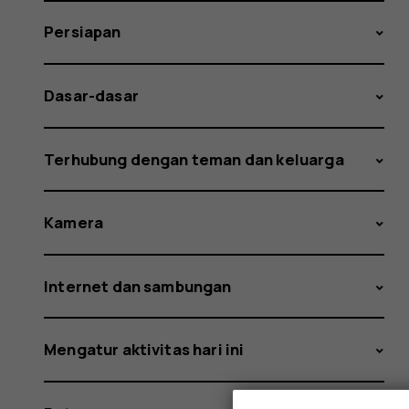
Persiapan
Dasar-dasar
Terhubung dengan teman dan keluarga
Kamera
Internet dan sambungan
Mengatur aktivitas hari ini