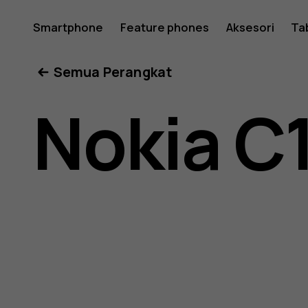
Buku
Smartphone
Feature phones
Aksesori
Ta
Semua Perangkat
petunjuk
Nokia C
Nokia
C1