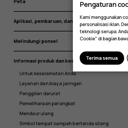
Peta
Pengaturan coo
Kami menggunakan coo
Aplikasi, pembaruan, dan cadangan
personalisasi iklan. 
teknologi serupa. An
Cookie" di bagian baw
Melindungi ponsel
Terima semua
Informasi produk dan keselamatan
Untuk keselamatan Anda
Layanan dan biaya jaringan
Panggilan darurat
Pemeliharaan perangkat
Mendaur ulang
Simbol tempat sampah bertanda silang