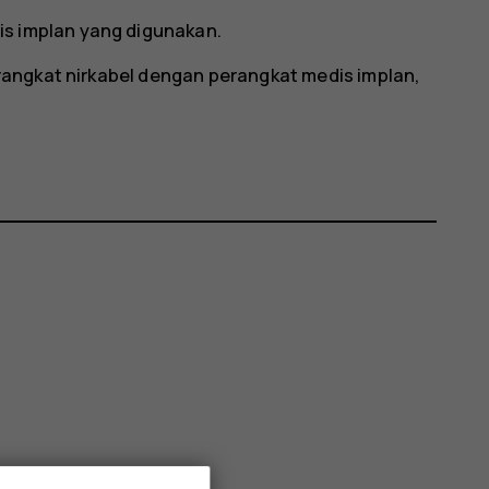
s implan yang digunakan.
angkat nirkabel dengan perangkat medis implan,