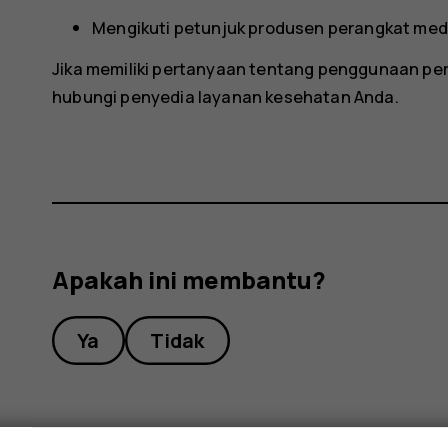
Mengikuti petunjuk produsen perangkat medi
Jika memiliki pertanyaan tentang penggunaan per
hubungi penyedia layanan kesehatan Anda.
Apakah ini membantu?
Ya
Tidak