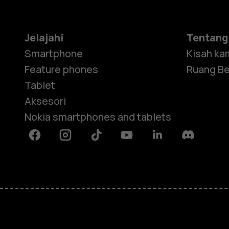
Jelajahi
Tentang
Smartphone
Kisah ka
Feature phones
Ruang Be
Tablet
Aksesori
Nokia smartphones and tablets
Facebook
Instagram
Tiktok
Youtube
Linkedin
Discord