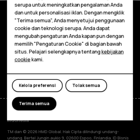
serupa untuk meningkatkan pengalaman Anda
Smartphone
dan untuk personalisasi iklan. Dengan mengklik
"Terima semua", Anda menyetujui penggunaan
Jelajahi
Feature phones
cookie dan teknologi serupa. Anda dapat
Tentang
mengubah pengaturan Anda kapan pun dengan
Aksesori
memilih "Pengaturan Cookie" di bagian bawah
Planet and people
Tablet
situs. Pelajari selengkapnya tentang
kebijakan
cookie
kami.
Dukungan
Facebook
Instagram
Tiktok
Youtube
Linkedin
Discord
Kelola preferensi
Tolak semua
Terima semua
Indonesia
TM dan © 2026 HMD Global. Hak Cipta dilindungi undang-
undang. Bertel Jungin aukio 9, 02600 Espoo, Finlandia. ID Bisnis