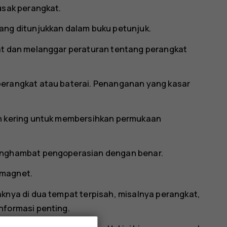
usak perangkat.
ang ditunjukkan dalam buku petunjuk.
at dan melanggar peraturan tentang perangkat
perangkat atau baterai. Penanganan yang kasar
an kering untuk membersihkan permukaan
menghambat pengoperasian dengan benar.
 magnet.
knya di dua tempat terpisah, misalnya perangkat,
nformasi penting.