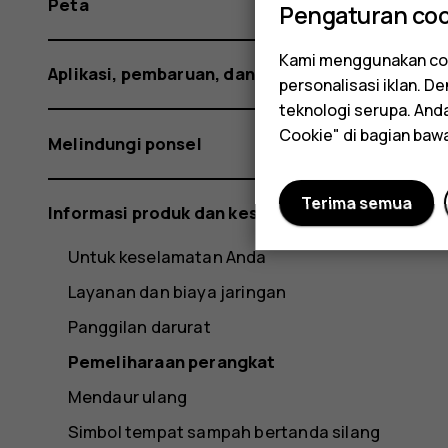
Peta
Pengaturan coo
Kami menggunakan coo
Aplikasi, pembaruan, dan cadangan
personalisasi iklan. 
teknologi serupa. An
Cookie" di bagian baw
Melindungi ponsel
Terima semua
Informasi produk dan keselamatan
Untuk keselamatan Anda
Layanan dan biaya jaringan
Panggilan darurat
Pemeliharaan perangkat
Mendaur ulang
Simbol tempat sampah bertanda silang