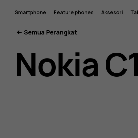
Buku
Smartphone
Feature phones
Aksesori
Ta
Semua Perangkat
petunjuk
Nokia C
Nokia
C1