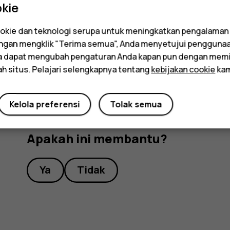
Selama pengoperasian dalam waktu lama, perangka
kie
Untuk menghindari agar perangkat tidak terlalu
aplikasi, menonaktifkan pengisian daya, dan menon
kie dan teknologi serupa untuk meningkatkan pengalaman
Dengan mengklik "Terima semua", Anda menyetujui pengguna
tidak berfungsi dengan benar, bawa perangkat ke f
da dapat mengubah pengaturan Anda kapan pun dengan memi
ah situs. Pelajari selengkapnya tentang
kebijakan cookie
kam
Kelola preferensi
Tolak semua
Apakah ini membantu?
Ya
Tidak