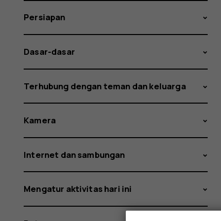
Persiapan
Dasar-dasar
Terhubung dengan teman dan keluarga
Kamera
Internet dan sambungan
Mengatur aktivitas hari ini