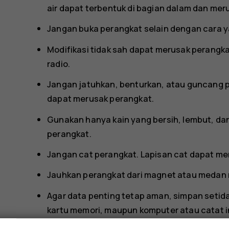
air dapat terbentuk di bagian dalam dan mer
Jangan buka perangkat selain dengan cara y
Modifikasi tidak sah dapat merusak perangk
radio.
Jangan jatuhkan, benturkan, atau guncang 
dapat merusak perangkat.
Gunakan hanya kain yang bersih, lembut, d
perangkat.
Jangan cat perangkat. Lapisan cat dapat 
Jauhkan perangkat dari magnet atau medan
Agar data penting tetap aman, simpan setida
kartu memori, maupun komputer atau catat i