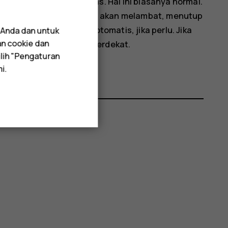
t mungkin sedikit panas. Hal ini biasanya normal.
 panas, perangkat mungkin akan melambat, menutup
aktifkan daya secara otomatis, jika perlu. Jika
 Anda dan untuk
an cookie dan
asilitas layanan resmi terdekat.
lih "Pengaturan
i.