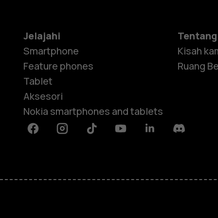
Jelajahi
Tentang
Smartphone
Kisah ka
Feature phones
Ruang Be
Tablet
Aksesori
Nokia smartphones and tablets
Facebook
Instagram
Tiktok
Youtube
Linkedin
Discord