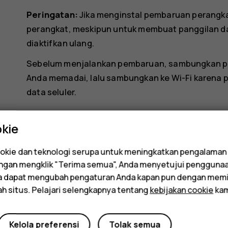
Peringatan:
Jika menginstal pembaruan perangka
perangkat, meskipun untuk membuat panggilan da
diaktifkan ulang.
Sebelum menjalankan pembaruan, sambungkan pen
Anda memadai, lalu sambungkan ke Wi-Fi karena
data seluler.
kie
kie dan teknologi serupa untuk meningkatkan pengalaman
Dengan mengklik "Terima semua", Anda menyetujui pengguna
Apakah ini membantu?
da dapat mengubah pengaturan Anda kapan pun dengan memi
ah situs. Pelajari selengkapnya tentang
kebijakan cookie
kam
Ya
Tidak
Kelola preferensi
Tolak semua