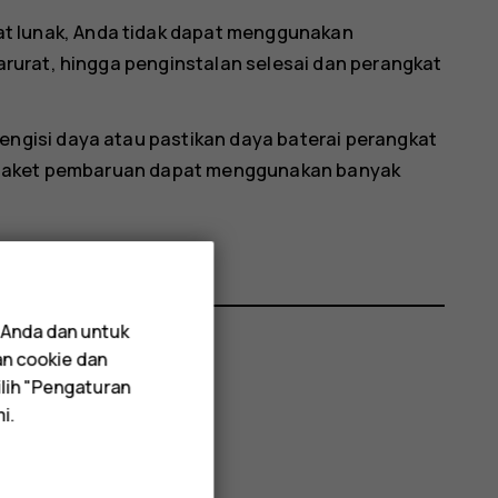
t lunak, Anda tidak dapat menggunakan
rurat, hingga penginstalan selesai dan perangkat
gisi daya atau pastikan daya baterai perangkat
 paket pembaruan dapat menggunakan banyak
 Anda dan untuk
an cookie dan
lih "Pengaturan
i.