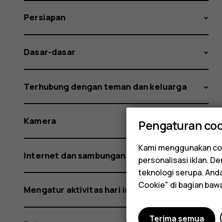
Persiapan
Dasar-dasar
Terhubung dengan teman dan keluarga
Kamera
Pengaturan coo
Kami menggunakan coo
Internet dan sambungan
personalisasi iklan. 
teknologi serupa. An
Cookie" di bagian baw
Mengatur aktivitas hari ini
Terima semua