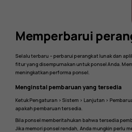
Memperbarui perang
Selalu terbaru – perbarui perangkat lunak dan ap
fitur yang disempurnakan untuk ponsel Anda. Mem
meningkatkan performa ponsel.
Menginstal pembaruan yang tersedia
Ketuk
Pengaturan
>
Sistem
>
Lanjutan
>
Pembarua
apakah pembaruan tersedia.
Bila ponsel memberitahukan bahwa tersedia pembar
Jika memori ponsel rendah, Anda mungkin perlu me