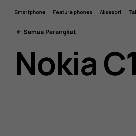
Buku
Smartphone
Feature phones
Aksesori
Ta
Semua Perangkat
petunjuk
Nokia C
Nokia
C1