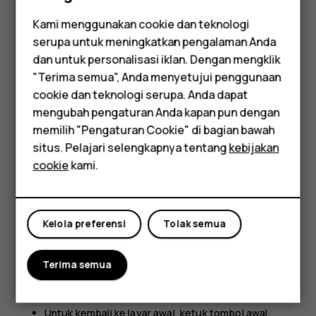
Kami menggunakan cookie dan teknologi
serupa untuk meningkatkan pengalaman Anda
Smartphone
dan untuk personalisasi iklan. Dengan mengklik
Letakkan 2 jari pada item, misalnya peta, foto, atau
"Terima semua", Anda menyetujui penggunaan
halaman Web, lalu geser jari berjauhan atau dengan
Feature phones
cookie dan teknologi serupa. Anda dapat
gerakan menjepit.
mengubah pengaturan Anda kapan pun dengan
Aksesori
memilih "Pengaturan Cookie" di bagian bawah
Mengunci orientasi layar
Tablet
situs. Pelajari selengkapnya tentang
kebijakan
Layar akan memutar posisi secara otomatis bila Anda
cookie
kami.
memutar posisi telepon 90 derajat.
Untuk mengunci layar dalam mode potret, geser ke bawah
dari bagian atas layar, lalu ketuk
Putar otomatis
.
Kelola preferensi
Tolak semua
Menggunakan tombol navigasi
Terima semua
Untuk melihat semua aplikasi, geser tombol awal ke
atas
.
fiber_manual_record
Untuk kembali ke layar awal, ketuk tombol awal.