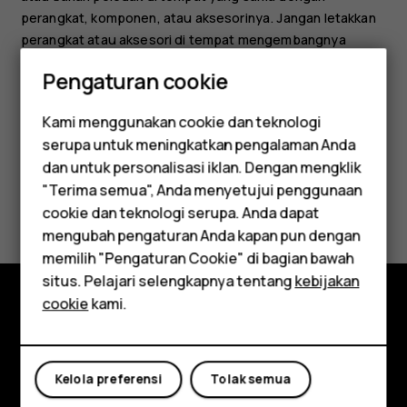
perangkat, komponen, atau aksesorinya. Jangan letakkan
perangkat atau aksesori di tempat mengembangnya
kantong udara.
Pengaturan cookie
Kami menggunakan cookie dan teknologi
serupa untuk meningkatkan pengalaman Anda
Smartphone
dan untuk personalisasi iklan. Dengan mengklik
"Terima semua", Anda menyetujui penggunaan
Apakah ini membantu?
Feature phones
cookie dan teknologi serupa. Anda dapat
mengubah pengaturan Anda kapan pun dengan
Aksesori
Ya
Tidak
memilih "Pengaturan Cookie" di bagian bawah
Tablet
situs. Pelajari selengkapnya tentang
kebijakan
cookie
kami.
Jelajahi
Tentang
Kelola preferensi
Tolak semua
Planet and people