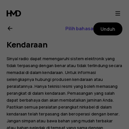
Buku
petunjuk
Pilih bahasa
Unduh
Nokia
Kendaraan
C1
Sinyal radio dapat memengaruhi sistem elektronik yang
tidak terpasang dengan benar atau tidak terlindung secara
memadai di dalam kendaraan. Untuk informasi
selengkapnya hubungi produsen kendaraan atau
peralatannya. Hanya teknisi resmi yang boleh memasang
perangkat di dalam kendaraan. Pemasangan yang salah
dapat berbahaya dan akan membatalkan jaminan Anda.
Pastikan semua peralatan perangkat nirkabel di dalam
kendaraan telah terpasang dan beroperasi dengan benar.
Jangan simpan atau bawa bahan yang mudah terbakar
atau bahan peledak di tempat yang sama dengan