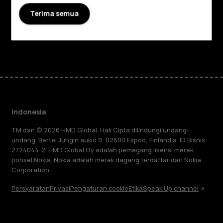
Terima semua
Dukungan
Facebook
Instagram
Tiktok
Youtube
Linkedin
Discord
Indonesia
TM dan © 2026 HMD Global. Hak Cipta dilindungi undang-
undang. Bertel Jungin aukio 9, 02600 Espoo, Finlandia. ID Bisnis
2724044-2. HMD Global Oy adalah pemegang lisensi merek
ponsel Nokia. Nokia adalah merek dagang terdaftar dari Nokia
Corporation.
Persyaratan
Privasi
Pengaturan cookie
Etika
Speak Up channel