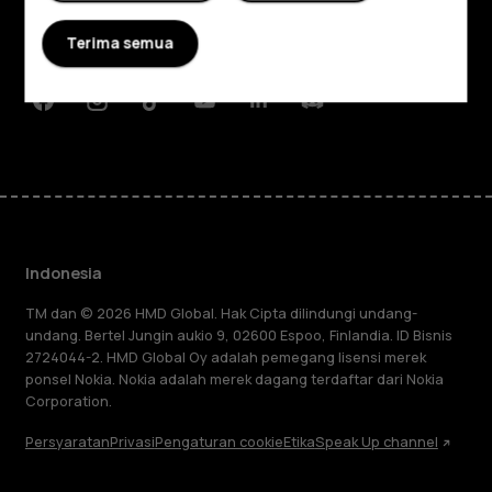
Planet and people
Terima semua
Dukungan
Facebook
Instagram
Tiktok
Youtube
Linkedin
Discord
Indonesia
TM dan © 2026 HMD Global. Hak Cipta dilindungi undang-
undang. Bertel Jungin aukio 9, 02600 Espoo, Finlandia. ID Bisnis
2724044-2. HMD Global Oy adalah pemegang lisensi merek
ponsel Nokia. Nokia adalah merek dagang terdaftar dari Nokia
Corporation.
Persyaratan
Privasi
Pengaturan cookie
Etika
Speak Up channel