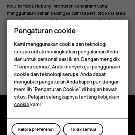
atau partikel. Hubungi produsen kendaraan yang
menggunakan bahan bakar gas cair (seperti propana atau
butana) untuk mengetahui jika perangkat ini dapat
digunakan dengan aman di sekitarnya.
Pengaturan cookie
Kami menggunakan cookie dan teknologi
serupa untuk meningkatkan pengalaman Anda
Smartphone
dan untuk personalisasi iklan. Dengan mengklik
"Terima semua", Anda menyetujui penggunaan
Feature phones
Apakah ini membantu?
cookie dan teknologi serupa. Anda dapat
mengubah pengaturan Anda kapan pun dengan
Aksesori
Ya
Tidak
memilih "Pengaturan Cookie" di bagian bawah
Tablet
situs. Pelajari selengkapnya tentang
kebijakan
cookie
kami.
Jelajahi
Tentang
Kelola preferensi
Tolak semua