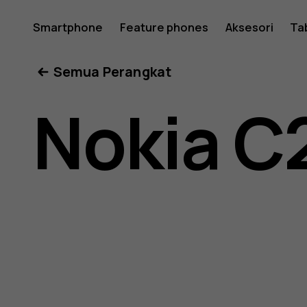
Buku
Smartphone
Feature phones
Aksesori
Ta
Semua Perangkat
petunjuk
Nokia C
Nokia
C22