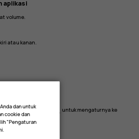
 aplikasi
at volume.
iri atau kanan.
 Anda dan untuk
notifications_off
bergetar, atau ketuk
untuk mengaturnya ke
an cookie dan
lih "Pengaturan
i.