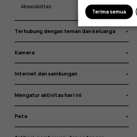
Aksesibilitas
Terima semua
Terhubung dengan teman dan keluarga
Kamera
Internet dan sambungan
Mengatur aktivitas hari ini
Peta