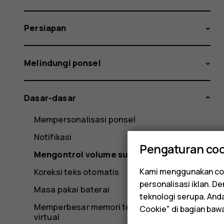
Persiapan
Melindungi ponsel
Dasar-dasar
Mempersonalisasi ponsel
Notifikasi
Pengaturan coo
Mengontrol volume suara
Kami menggunakan coo
Koreksi teks otomatis
personalisasi iklan. 
Masa pakai baterai
teknologi serupa. An
Memperbesar memori telepon dengan RAM
Cookie" di bagian baw
virtual