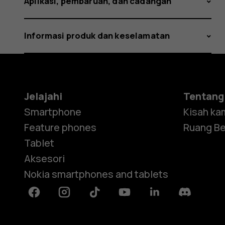
Aplikasi, pembaruan, dan cadangan
Informasi produk dan keselamatan
Jelajahi
Tentang
Smartphone
Kisah ka
Feature phones
Ruang Be
Tablet
Aksesori
Nokia smartphones and tablets
Facebook
Instagram
Tiktok
Youtube
Linkedin
Discord