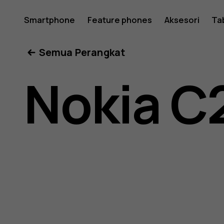
Buku
Smartphone
Feature phones
Aksesori
Ta
Semua Perangkat
petunjuk
Nokia C
Nokia
C22