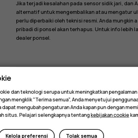
Jika terjadi kesalahan pada sensor sidik jari, d
alternatif untuk mengembalikan atau mengatur u
perlu diperbaiki oleh teknisi resmi. Anda mungki
pribadi di ponsel akan terhapus. Untuk info lebih 
dealer ponsel.
kie
Apakah ini membantu?
kie dan teknologi serupa untuk meningkatkan pengalaman
Dengan mengklik "Terima semua", Anda menyetujui pengguna
da dapat mengubah pengaturan Anda kapan pun dengan memi
Ya
Tidak
ah situs. Pelajari selengkapnya tentang
kebijakan cookie
kam
Kelola preferensi
Tolak semua