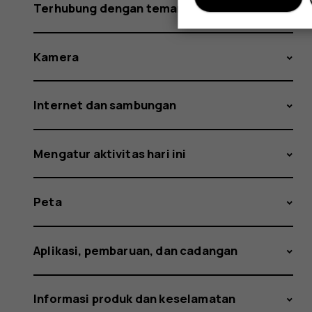
Terhubung dengan teman dan keluarga
Kamera
Internet dan sambungan
Mengatur aktivitas hari ini
Peta
Aplikasi, pembaruan, dan cadangan
Informasi produk dan keselamatan