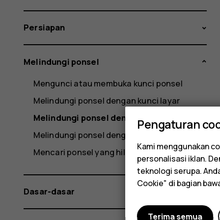
Persiapan
Melindungi ponsel
Mengunci atau membuka kunci ponsel
Melindungi ponsel dengan kunci layar
Melindungi ponsel dengan sidik jari
Pengaturan coo
Melindungi ponsel dengan wajah
Kami menggunakan coo
Mencari ponsel yang hilang
personalisasi iklan. 
teknologi serupa. An
Cookie" di bagian baw
Dasar-dasar
Terima semua