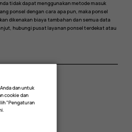
an Anda tidak dapat menggunakan metode masuk
lang ponsel dengan cara apa pun, maka ponsel
n akan dikenakan biaya tambahan dan semua data
lanjut, hubungi pusat layanan ponsel terdekat atau
 Anda dan untuk
an cookie dan
lih "Pengaturan
i.