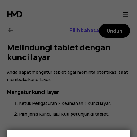
Buku
petunjuk
Pilih bahasa
Unduh
Nokia
Melindungi tablet dengan
T20
kunci layar
Anda dapat mengatur tablet agar meminta otentikasi saat
membuka kunci layar.
Mengatur kunci layar
Ketuk
Pengaturan
>
Keamanan
>
Kunci layar
.
Pilih jenis kunci, lalu ikuti petunjuk di tablet.