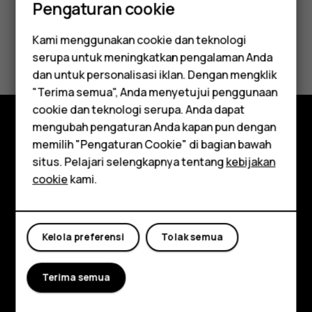
Pengaturan cookie
Kami menggunakan cookie dan teknologi
Apakah ini membantu?
serupa untuk meningkatkan pengalaman Anda
Smartphone
dan untuk personalisasi iklan. Dengan mengklik
Ya
Tidak
"Terima semua", Anda menyetujui penggunaan
Feature phones
cookie dan teknologi serupa. Anda dapat
mengubah pengaturan Anda kapan pun dengan
Aksesori
Jelajahi
memilih "Pengaturan Cookie" di bagian bawah
Tablet
situs. Pelajari selengkapnya tentang
kebijakan
Tentang
cookie
kami.
Planet and people
Dukungan
Kelola preferensi
Tolak semua
Facebook
Instagram
Tiktok
Youtube
Linkedin
Discord
Terima semua