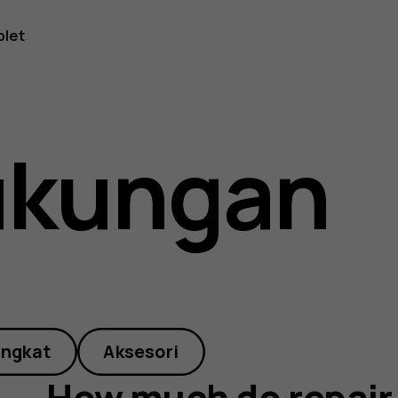
blet
ukungan
angkat
Aksesori
How much do repair 