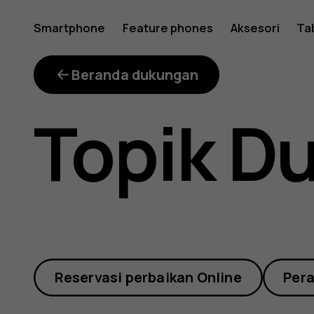
How
Smartphone
Feature phones
Aksesori
Ta
much
Beranda dukungan
Topik D
do
repair
Reservasi perbaikan Online
Per