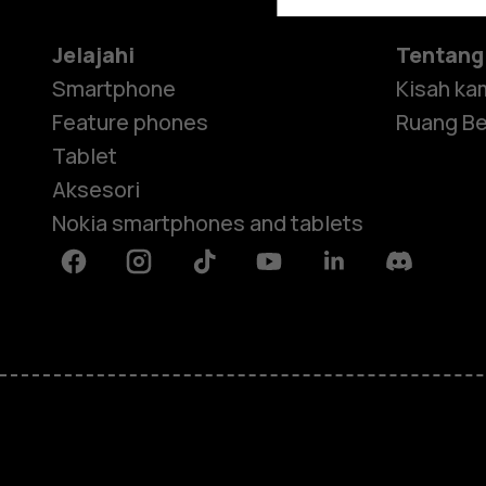
Jelajahi
Tentang
Smartphone
Kisah ka
Feature phones
Ruang Be
Tablet
Aksesori
Nokia smartphones and tablets
Facebook
Instagram
Tiktok
Youtube
Linkedin
Discord