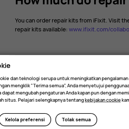
You can order repair kits from iFixit. Visit 
repair kits available:
www.ifixit.com/collab
kie
Apakah ini membantu?
kie dan teknologi serupa untuk meningkatkan pengalaman
Dengan mengklik "Terima semua", Anda menyetujui pengguna
da dapat mengubah pengaturan Anda kapan pun dengan memi
Ya
Tidak
ah situs. Pelajari selengkapnya tentang
kebijakan cookie
kam
Kelola preferensi
Tolak semua