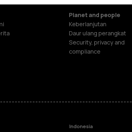
Planet and people
mi
Keberlanjutan
rita
Daur ulang perangkat
Security, privacy and
compliance
Smartphon
Feature ph
Indonesia