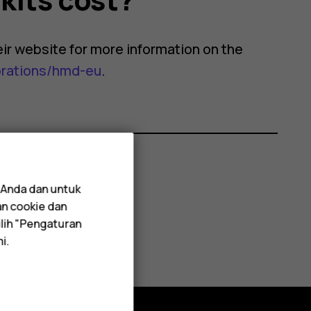
their website for more information on the
orations/hmd-eu
.
 Anda dan untuk
an cookie dan
lih "Pengaturan
i.