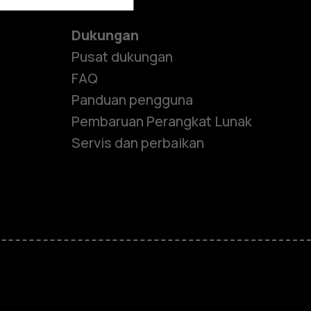
Dukungan
Pusat dukungan
FAQ
Panduan pengguna
Pembaruan Perangkat Lunak
Servis dan perbaikan
e
ones