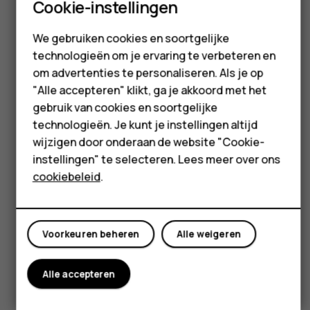
Feature phones
Formaat & gewicht
Cookie-instellingen
Accessoires
We gebruiken cookies en soortgelijke
HMD Terra M
technologieën om je ervaring te verbeteren en
om advertenties te personaliseren. Als je op
Voor bedrijven
"Alle accepteren" klikt, ga je akkoord met het
Hoogte:
gebruik van cookies en soortgelijke
Tablets
168 mm
technologieën. Je kunt je instellingen altijd
Shop
wijzigen door onderaan de website "Cookie-
instellingen" te selecteren. Lees meer over ons
cookiebeleid
.
Mijn account
Gewicht:
Breedte:
Voorkeuren beheren
Alle weigeren
60 g
79 mm
Alle accepteren