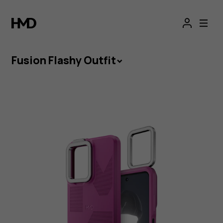
Flitsbehuizing
voor
HMD
Fusion Flashy Outfit
Fusion