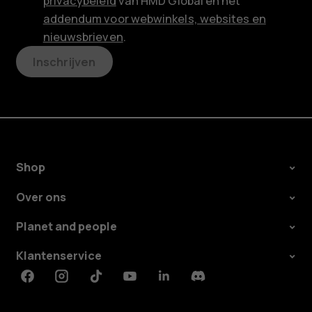
privacybeleid
van HMD Global en het
addendum voor webwinkels, websites en
nieuwsbrieven
.
Inschrijven
Shop
Over ons
Planet and people
Klantenservice
Facebook
Instagram
Tiktok
Youtube
Linkedin
Discord