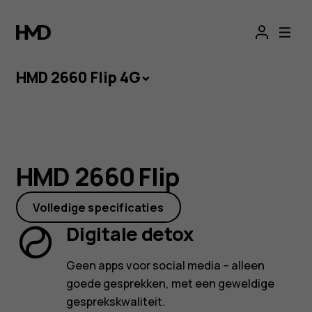
HMD
Krijg € 30 extra korting op de
HMD Barbie™ Phone
met de
code BARBIE*
2660
HMD 2660 Flip 4G
Flip
-
HMD 2660 Flip
Affordable
HMD 2660 Flip
De tijdloze klaptelefoon zonder social media,
4G
maar met een verbluffend modern design.
Volledige specificaties
Digitale detox
Flip
Video bekijken
Geen apps voor social media – alleen
Phone
goede gesprekken, met een geweldige
gesprekskwaliteit.