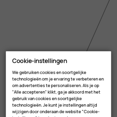
Smartphones
Cookie-instellingen
Feature phones
We gebruiken cookies en soortgelijke
technologieën om je ervaring te verbeteren en
Accessoires
om advertenties te personaliseren. Als je op
HMD Terra M
"Alle accepteren" klikt, ga je akkoord met het
gebruik van cookies en soortgelijke
Voor bedrijven
technologieën. Je kunt je instellingen altijd
wijzigen door onderaan de website "Cookie-
6.5 inch
Tablets