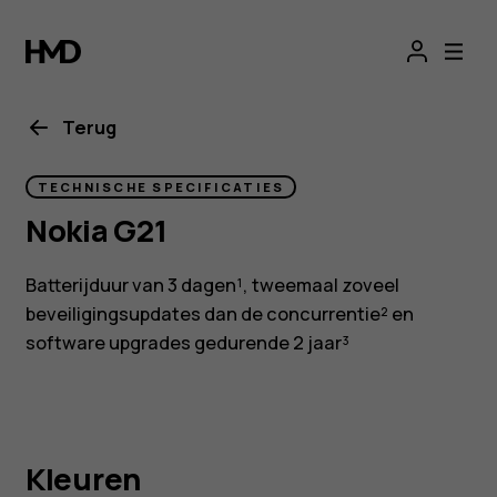
Nokia
G21
smartphone
Terug
TECHNISCHE SPECIFICATIES
Nokia G21
Batterijduur van 3 dagen¹, tweemaal zoveel
beveiligingsupdates dan de concurrentie² en
software upgrades gedurende 2 jaar³
Kleuren