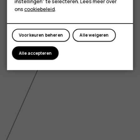
instellingen" te selecteren. Lees meer over
Shop
ons
cookiebeleid
.
Mijn account
Voorkeuren beheren
Alle weigeren
Alle accepteren