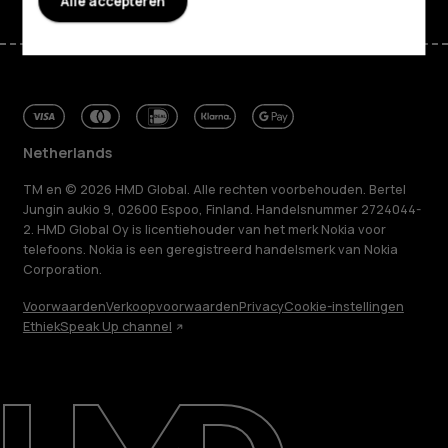
Alle accepteren
Netherlands
TM en © 2026 HMD Global. Alle rechten voorbehouden. Bertel
Jungin aukio 9, 02600 Espoo, Finland. Handelsnummer 2724044-
2. HMD Global Oy is licentiehouder van het merk Nokia voor
telefoons. Nokia is een geregistreerd handelsmerk van Nokia
Corporation.
Voorwaarden
Verkoopvoorwaarden
Privacy
Cookie-instellingen
Ethiek
Speak Up channel
Over ons
Herstellen, hergebruiken, recyclen
Duurzaamheid