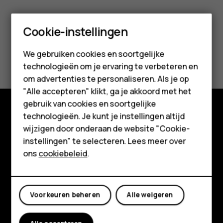
Smartphones
Cookie-instellingen
Feature phones
We gebruiken cookies en soortgelijke
technologieën om je ervaring te verbeteren en
Accessoires
om advertenties te personaliseren. Als je op
HMD Terra M
"Alle accepteren" klikt, ga je akkoord met het
gebruik van cookies en soortgelijke
Voor bedrijven
technologieën. Je kunt je instellingen altijd
Shop
wijzigen door onderaan de website "Cookie-
Tablets
instellingen" te selecteren. Lees meer over
Over ons
Shop
ons
cookiebeleid
.
Planet and people
Mijn account
Klantenservice
Voorkeuren beheren
Alle weigeren
Facebook
Instagram
Tiktok
Youtube
Linkedin
Discord