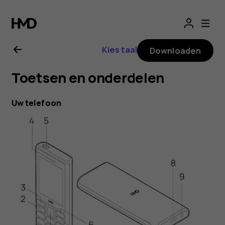
HMD
105
Kies taal
Downloaden
4G
Toetsen en onderdelen
gebruikershandle
Uw telefoon