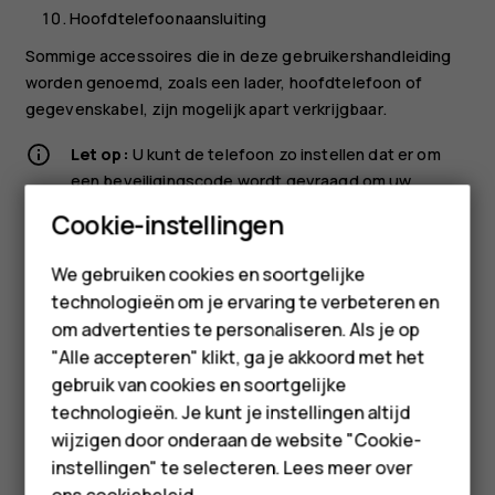
Hoofdtelefoonaansluiting
Sommige accessoires die in deze gebruikershandleiding
worden genoemd, zoals een lader, hoofdtelefoon of
gegevenskabel, zijn mogelijk apart verkrijgbaar.
Let op:
U kunt de telefoon zo instellen dat er om
een ​​beveiligingscode wordt gevraagd om uw
privacy en persoonlijke gegevens te beschermen.
Smartphones
Cookie-instellingen
Selecteer
Menu
>
>
Beveiliging
>
Blokkering
>
Feature phones
Beveiligingscode
. Verzin een code van 4 tot 8 cijfers
We gebruiken cookies en soortgelijke
en selecteer
OK
>
Aan
. Zorg dat u de code die u
technologieën om je ervaring te verbeteren en
Accessoires
hebt ingesteld, onthoudt, want HMD Global kan
om advertenties te personaliseren. Als je op
deze niet openen of omzeilen.
HMD Terra M
"Alle accepteren" klikt, ga je akkoord met het
gebruik van cookies en soortgelijke
Onderdelen en aansluitingen, magnetisme
Voor bedrijven
technologieën. Je kunt je instellingen altijd
Sluit niet aan op producten die een uitgangssignaal
wijzigen door onderaan de website "Cookie-
Tablets
afgeven, aangezien dit het apparaat kan beschadigen.
instellingen" te selecteren. Lees meer over
Sluit geen energiebron aan op de audio-aansluiting. Als u