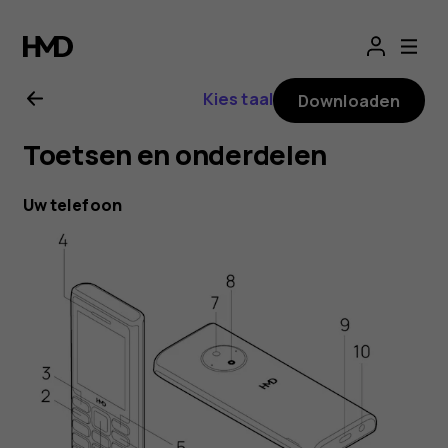
HMD
110
Kies taal
Downloaden
4G
Toetsen en onderdelen
gebruikershandle
Uw telefoon