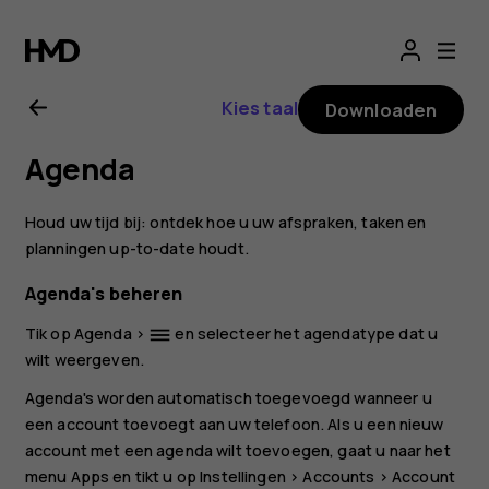
Gebruikershandle
voor
Kies taal
Downloaden
Nokia
Agenda
1.4
Houd uw tijd bij: ontdek hoe u uw afspraken, taken en
planningen up-to-date houdt.
Agenda's beheren
Tik op
Agenda
>
en selecteer het agendatype dat u
dehaze
wilt weergeven.
Agenda's worden automatisch toegevoegd wanneer u
een account toevoegt aan uw telefoon. Als u een nieuw
account met een agenda wilt toevoegen, gaat u naar het
menu Apps en tikt u op
Instellingen
>
Accounts
>
Account