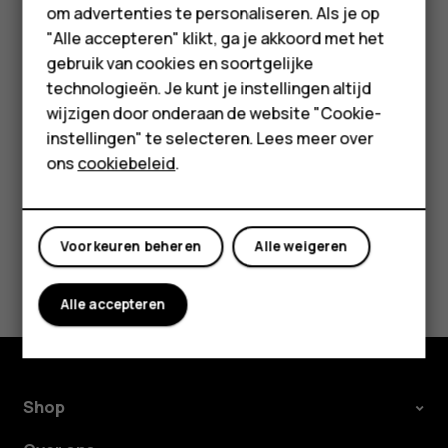
Accessoires
de gebeurtenis en op
en bewerkt u de details.
mode_edit
om advertenties te personaliseren. Als je op
HMD Terra M
"Alle accepteren" klikt, ga je akkoord met het
Een afspraak verwijderen
gebruik van cookies en soortgelijke
Voor bedrijven
technologieën. Je kunt je instellingen altijd
Tik op de gebeurtenis.
wijzigen door onderaan de website "Cookie-
Tablets
Tik op
>
Verwijderen
.
more_vert
instellingen" te selecteren. Lees meer over
Shop
ons
cookiebeleid
.
Mijn account
Voorkeuren beheren
Alle weigeren
Was deze informatie nuttig?
Alle accepteren
Ja
Nee
Shop