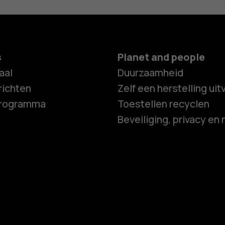
s
Planet and people
aal
Duurzaamheid
ichten
Zelf een herstelling ui
programma
Toestellen recyclen
Beveiliging, privacy en 
Smartphon
Feature ph
Accessoire