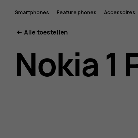
Gebruike
Smartphones
Feature phones
Accessoires
Mijn account
Alle toestellen
voor
Nokia 1 
Nokia
1