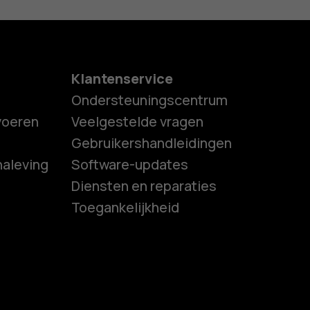
Klantenservice
Ondersteuningscentrum
tvoeren
Veelgestelde vragen
Gebruikershandleidingen
naleving
Software-updates
es
Diensten en reparaties
Toegankelijkheid
ones
s