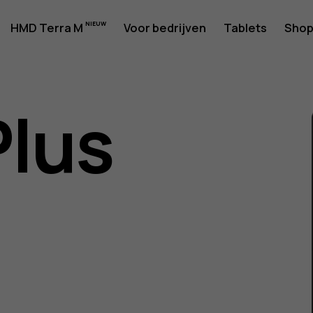
rshandlei
HMD Terra M
Voor bedrijven
Tablets
Sho
Plus