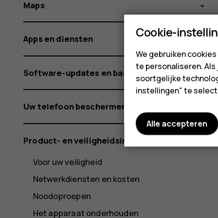
Maps
Cookie-instelli
Apps en diensten
We gebruiken cookies 
te personaliseren. Als
Software-updates en back-ups
soortgelijke technolog
instellingen" te sele
Uw telefoon beschermen
Alle accepteren
Product- en veiligheidsinformatie
Voor uw veiligheid
Netwerkdiensten en kosten
Noodoproepen
Het apparaat onderhouden