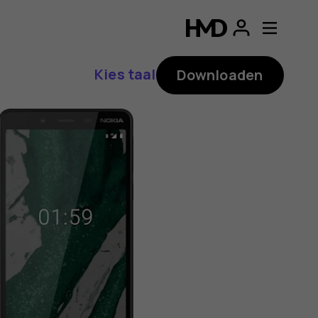
ding
p
Kies taal
Downloaden